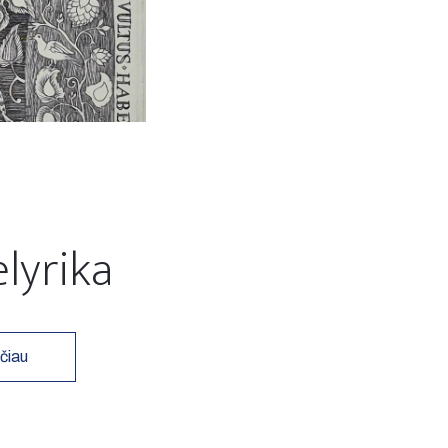
elyrika
čiau