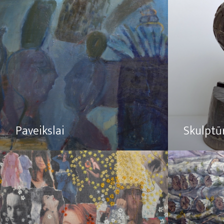
Paveikslai
Skulptū