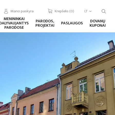
Mano paskyra
Krepšelis (
0
)
LT
MENININKAI
PARODOS,
DOVANŲ
DALYVAUJANTYS
PASLAUGOS
PROJEKTAI
KUPONAI
PARODOSE