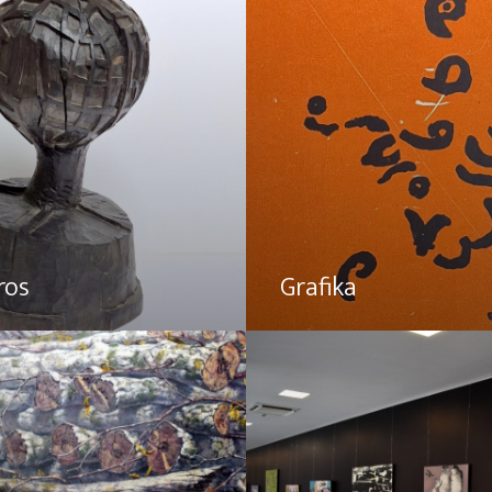
ros
Grafika