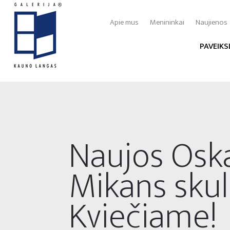
Apie mus
Menininkai
Naujienos
PAVEIKS
Naujos Osk
Mikans skul
Kviečiame!