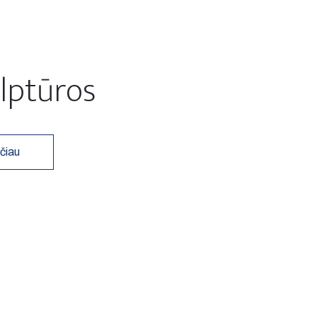
lptūros
čiau