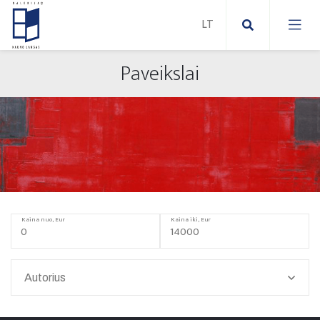
Paveikslai
Nauji paveikslai
Abstraktūs paveikslai
Modernūs paveikslai
Paveikslai ant drobės
Kaina nuo, Eur
Kaina iki, Eur
Paveikslai ant popieriaus
Autorius
Naujos skulptūros