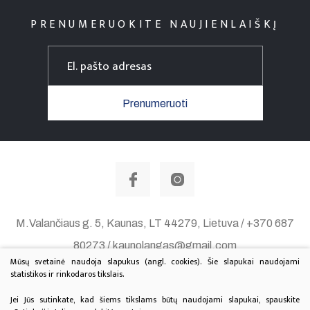
Lauko skulptūros
PRENUMERUOKITE NAUJIENLAIŠKĮ
Liaudies skulptūros
Prenumeruoti
Parodos 2025
Paveikslų restauravimas
Parodos 2024
Interjero dizainas
Parodos, projektai 2023
M.Valančiaus g. 5, Kaunas, LT 44279, Lietuva / +370 687
Individualių papuošalų kūrimas
Parodos 2022
80273 / kaunolangas@gmail.com
Mūsų svetainė naudoja slapukus (angl. cookies). Šie slapukai naudojami
Duomenų apsauga
statistikos ir rinkodaros tikslais.
Parodos 2021
© 2020 Visos teisės saugomos. Sprendimas:
TEXUS
Jei Jūs sutinkate, kad šiems tikslams būtų naudojami slapukai, spauskite