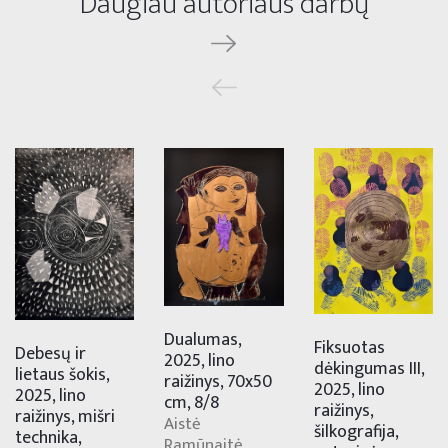
Daugiau autoriaus darbų
Dualumas,
Fiksuotas
Debesų ir
2025, lino
dėkingumas III,
lietaus šokis,
raižinys, 70x50
2025, lino
2025, lino
cm, 8/8
raižinys,
raižinys, mišri
Aistė
šilkografija,
technika,
Ramūnaitė