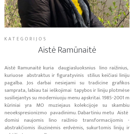
KATEGORIJOS
Aistė Ramūnaitė
Aistė Ramunaitė kuria daugiasluoksnius lino raižinius,
kuriuose abstraktus ir figuratyvinis stilius keičiasi liniju
pagalba. Jos darbai nesiejami su tradicine grafikos
samprata, labiau tai ieškojimai tapybos ir liniju plotmėse
susiliejantys su moderniuoju menu apskritai. 1985-2001 m
kūriniai yra MO muziejaus kolekcijoje su skambiu
neoekspresionizmo pavadinimu. Dabartiniu metu Aistė
domisi naujomis lino raižinio transformacijomis -
abstrakčiomis iliuzinėmis erdvėmis, sukurtomis linijų ir