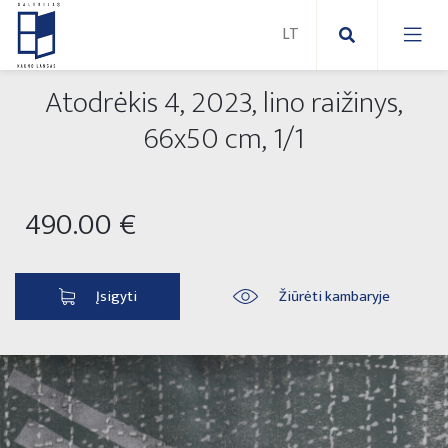
Atodrėkis 4, 2023, lino raižinys,
Nauji paveikslai
66x50 cm, 1/1
Naujos skulptūros
Abstraktūs paveikslai
490.00 €
Lauko skulptūros
Modernūs paveikslai
Liaudies skulptūros
Paveikslai ant drobės
Įsigyti
Žiūrėti kambaryje
Paveikslai ant popieriaus
Parodos 2025