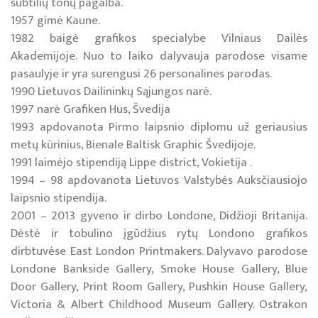
subtilių tonų pagalba.
1957 gimė Kaune.
1982 baigė grafikos specialybe Vilniaus Dailės
Akademijoje. Nuo to laiko dalyvauja parodose visame
pasaulyje ir yra surengusi 26 personalines parodas.
1990 Lietuvos Dailininkų Sąjungos narė.
1997 narė Grafiken Hus, Švedija
1993 apdovanota Pirmo laipsnio diplomu už geriausius
metų kūrinius, Bienale Baltisk Graphic Švedijoje.
1991 laimėjo stipendiją Lippe district, Vokietija .
1994 – 98 apdovanota Lietuvos Valstybės Auksčiausiojo
laipsnio stipendija.
2001 – 2013 gyveno ir dirbo Londone, Didžioji Britanija.
Dėstė ir tobulino įgūdžius rytų Londono grafikos
dirbtuvėse East London Printmakers. Dalyvavo parodose
Londone Bankside Gallery, Smoke House Gallery, Blue
Door Gallery, Print Room Gallery, Pushkin House Gallery,
Victoria & Albert Childhood Museum Gallery. Ostrakon