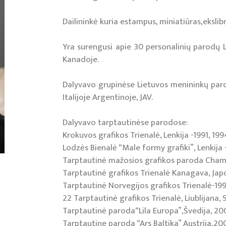
Dailininkė kuria estampus, miniatiūras,ekslibr
Yra surengusi apie 30 personalinių parodų Lie
Kanadoje.
Dalyvavo grupinėse Lietuvos menininkų parodo
Italijoje Argentinoje, JAV.
Dalyvavo tarptautinėse parodose:
Krokuvos grafikos Trienalė, Lenkija -1991, 1994
Lodzės Bienalė “Male formy grafiki”, Lenkija -
Tarptautinė mažosios grafikos paroda Chamal
Tarptautinė grafikos Trienalė Kanagava, Japo
Tarptautinė Norvegijos grafikos Trienalė-199
22 Tarptautinė grafikos Trienalė, Liublijana, 
Tarptautinė paroda“Lila Europa”,Švedija, 2
Tarptautine paroda “Ars Baltika” Austrija,20