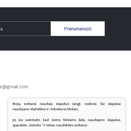
Prenumeruoti
gas@gmail.com
Mūsų svetainė naudoja slapukus (angl. cookies). Šie slapukai
naudojami statistikos ir rinkodaros tikslais.
Jei Jūs sutinkate, kad šiems tikslams būtų naudojami slapukai,
spauskite „Sutinku“ ir toliau naudokitės svetaine.