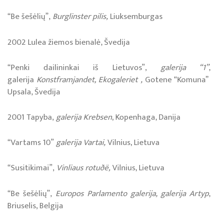
“Be šešėlių”,
Burglinster pilis,
Liuksemburgas
2002 Lulea žiemos bienalė, Švedija
“Penki dailininkai iš Lietuvos”,
galerija “1”
,
galerija
Konstframjandet, Ekogaleriet ,
Gotene “Komuna”
Upsala, Švedija
2001 Tapyba,
galerija Krebsen
, Kopenhaga, Danija
“Vartams 10”
galerija Vartai,
Vilnius, Lietuva
“Susitikimai”,
Vinliaus rotuðë,
Vilnius, Lietuva
“Be šešėlių”,
Europos Parlamento galerija, galerija Artyp
,
Briuselis, Belgija