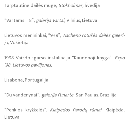
Tarp­tau­ti­nė dai­lės mu­gė,
Stok­hol­mas,
Šve­di­ja
“Var­tams – 8”,
ga­le­ri­ja Var­tai,
Vil­nius, Lie­tu­va
Lie­tu­vos me­ni­nin­kai, “9+9”,
Aache­no ro­tu­šės dai­lės ga­le­ri­
ja,
Vo­kie­ti­ja
1998 Vaiz­do -gar­so ins­ta­lia­ci­ja “Rau­do­no­ji kny­ga”,
Ex­po
‘98, Lie­tu­vos pa­vil­jo­nas,
Li­sa­bo­na, Por­tu­ga­li­ja
“Du van­de­ny­nai”,
ga­le­ri­ja Fu­nar­te,
San Pau­las, Bra­zi­li­ja
“Pen­kios kryž­ke­lės”,
Klai­pėdos Pa­ro­dų rū­mai,
Klai­pė­da,
Lie­tu­va