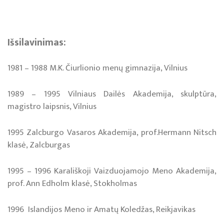
Iš­si­la­vi­ni­mas:
1981 – 1988 M.K. Čiur­lio­nio me­nų gim­na­zi­ja, Vil­nius
1989 – 1995 Vil­niaus Dai­lės Aka­de­mi­ja, skulp­tū­ra,
magistro laipsnis, Vil­nius
1995 Zalc­bur­go Va­sa­ros Aka­de­mi­ja, prof.Hermann Nitsch
klasė, Zalcburgas
1995 – 1996 Ka­ra­liš­koji Vaiz­duo­ja­mo­jo Meno Akademija,
prof. Ann Ed­holm klasė, Stokholmas
1996 Is­lan­di­jos Me­no ir Ama­tų Ko­le­džas, Reik­ja­vi­kas