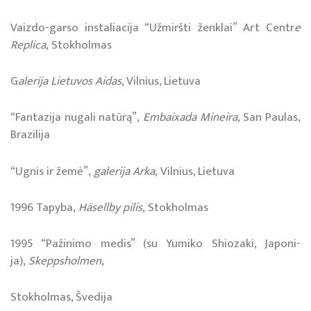
Vaiz­do-gar­so ins­ta­lia­ci­ja “Už­mirš­ti žen­klai” Art Cen­tr
e
Re­pli­ca,
Stok­hol­mas
G
alerija Lie­tu­vos Ai­das
, Vil­nius, Lie­tu­va
“Fan­ta­zi­ja nu­ga­li na­tū­rą”,
Em­bai­xa­da Mi­nei­ra,
San Pau­las,
Bra­zi­li­ja
“Ug­nis ir že­mė”,
ga­le­ri­ja Ar­ka,
Vil­nius, Lie­tu­va
1996 Ta­py­ba,
Häsel­lby pi­lis,
Stok­hol­mas
1995 “Pa­ži­ni­mo me­dis” (su Yumi­ko Shio­za­ki, Ja­po­ni­
ja),
Skep­pshol­men,
Stok­hol­mas, Šve­di­ja