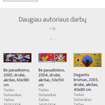
Daugiau autoriaus darbų
Be pavadinimo,
Be pavadinimo,
Degantis
2004, drobė,
2005, drobė,
krūmas, 2003,
akrilas, 50x150
akrilas, 60x180
drobė, akrilas,
cm
cm
40x80 cm
Tadas
Tadas
Tadas
Gutauskas
Gutauskas
Gutauskas
TaDas
TaDas
TaDas
2600.00 €
3500.00 €