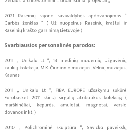
Geriausi architektūriniai – urbanistiniai projektai „
2021 Raseinių rajono savivaldybės apdovanojimas “
Garbės ženklas “ ( Už nuopelnus Raseinių kraštui ir
Raseinių krašto garsinimą Lietuvoje )
Svar­biau­sios per­so­na­li­nės pa­ro­dos:
2011 „ Unikalu Lt “, 13 medinių modernių Užgavėnių
kaukių kolekcija, M.K. Čiurlionio muziejus, Velnių muziejus,
Kaunas
2011 „ Unikalu Lt “, FIBA EUROPE užsakymu sukūrė
Eurobasket 2011 skirtą sirgalių atributikos kolekciją (
marškinėliai, kepurės, amuletai, magnetai, verslo
dovanos ir kt. )
2010 „ Polichrominė skulptūra “, Savicko paveikslų