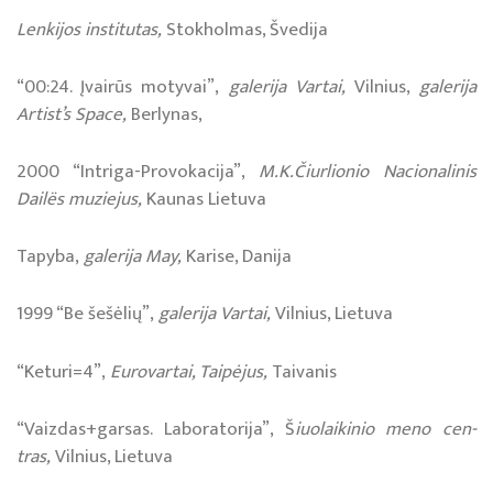
Lenkijos institutas,
Stokholmas, Švedija
“00:24. Įvairūs motyvai”,
galerija Vartai,
Vilnius,
galerija
Artist’s Space,
Berlynas,
2000 “Intriga-Provokacija”,
M.K.Čiurlionio Nacionalinis
Dailës muziejus,
Kaunas Lietuva
Tapyba,
galerija May,
Karise, Danija
1999 “Be šešėlių”,
galerija Vartai,
Vilnius, Lietuva
“Keturi=4”,
Eurovartai, Taipėjus,
Taivanis
“Vaiz­das+gar­sas. La­bo­ra­to­ri­ja”, Š
iuo­lai­ki­nio me­no cen­
tras,
Vil­nius, Lie­tu­va