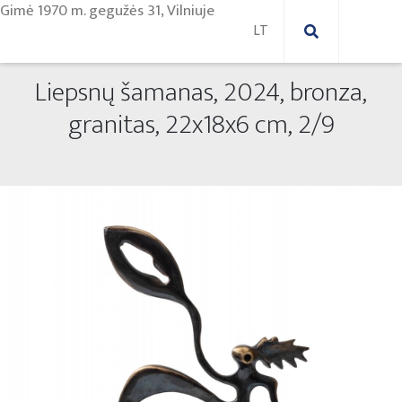
Gimė 1970 m. ge­gu­žės 31, Vil­niu­je
Liepsnų šamanas, 2024, bronza,
Nauji paveikslai
granitas, 22x18x6 cm, 2/9
Naujos skulptūros
Abstraktūs paveikslai
Lauko skulptūros
Modernūs paveikslai
Liaudies skulptūros
Paveikslai ant drobės
Paveikslai ant popieriaus