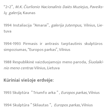
“2×2”,
M.K. Čiur­lio­nio Na­cio­na­li­nis Daiės Mu­zie­jus, Pa­veiks­
lų ga­le­ri­ja,
Kau­nas
1994 Ins­ta­lia­ci­ja “Ama­rai”,
ga­le­ri­ja Ju­tem­pus,
Vil­nius, Lie­
tu­va
1994-1993 Pir­ma­sis ir ant­ra­sis tarp­tau­ti­nis skulp­tū­ros
sim­po­ziu­mas, “Eu­ro­pos parkas”, Vil­nius
1988 Res­pub­li­ki­nė vaiz­duo­ja­mo­jo me­no pa­ro­da,
Šiuo­lai­ki­
nio me­no cen­tras
Vil­nius, Lietuva
Kūriniai viešoje erdvėje:
1993 Skulptūra ”Triumfo arka ” ,
Europos parkas
, Vilnius
1994 Skulptūra ” Skliautas ”,
Europos parkas
, Vilnius