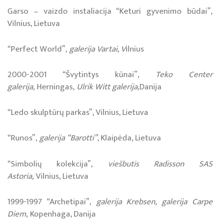
Garso – vaizdo instaliacija “Keturi gyvenimo būdai”,
Vilnius, Lietuva
“Perfect World”,
galerija Vartai, V
ilnius
2000-2001 “Švytintys kūnai”,
Teko Center
galerija,
Herningas,
Ulrik Witt galerija
,Danija
“Ledo skulptūrų parkas”, Vilnius, Lietuva
“Runos”,
galerija
“Barotti”
, Klaipėda, Lietuva
“Simbolių kolekcija”,
viešbutis Radisson SAS
Astoria,
Vilnius, Lietuva
1999-1997 “Ar­che­ti­pai”,
ga­le­ri­ja Kreb­sen, galerija Carpe
Diem,
Ko­pen­ha­ga, Da­ni­ja