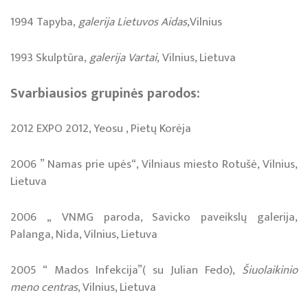
1994 Ta­py­ba,
ga­le­ri­ja Lie­tu­vos Ai­das,
Vil­nius
1993 Skulp­tū­ra,
ga­le­ri­ja Var­tai,
Vil­nius, Lie­tu­va
Svar­biau­sios gru­pi­nės pa­ro­dos:
2012 EXPO 2012, Yeosu , Pietų Korėja
2006 ” Namas prie upės“, Vilniaus miesto Rotušė, Vilnius,
Lietuva
2006 „ VNMG paroda, Savicko paveikslų galerija,
Palanga, Nida, Vilnius, Lietuva
2005 “ Mados Infekcija”( su Julian Fedo),
Šiuolaikinio
meno centras
, Vilnius, Lietuva