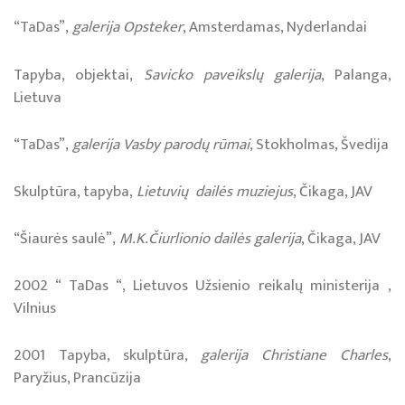
“TaDas”,
galerija Opsteker
, Amsterdamas, Nyderlandai
Tapyba, objektai,
Savicko paveikslų galerija
, Palanga,
Lietuva
“TaDas”,
galerija Vasby parodų rūmai
, Stokholmas, Švedija
Skulptūra, tapyba,
Lietuvių dailės muziejus
, Čikaga, JAV
“Šiaurės saulė”,
M.K.Čiurlionio dailės galerija
, Čikaga, JAV
2002 “ TaDas “, Lietuvos Užsienio reikalų ministerija ,
Vilnius
2001 Tapyba, skulptūra,
galerija Christiane Charles
,
Paryžius, Prancūzija