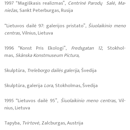
1997 “Ma­giš­ka­sis re­a­liz­mas”,
Cen­tri­nė Pa­ro­dų Sa­lė, Ma­
nie­žas,
Sankt Pe­ter­bur­gas, Ru­si­ja
“Lie­tu­vos dai­lė 97: ga­le­ri­jos pri­sta­to”,
Šiuo­lai­ki­nio me­no
cen­tras,
Vil­nius, Lie­tu­va
1996 “Konst Pris Eko­lo­gi”,
Fred­sga­tan 12,
Stok­hol­
mas,
Skånska Kon­stmu­seum Pic­tu­ra,
Skulp­tū­ra,
Trel­e­bor­go dai­lės ga­le­ri­ja,
Šve­di­ja
Skulp­tū­ra, ga­le­ri­ja
Lo­ra,
Stok­hol­mas, Šve­di­ja
1995 “Lie­tu­vos dai­lė 95”,
Šiuo­lai­ki­nio me­no cen­tras,
Vil­
nius, Lie­tu­va
Ta­py­ba,
Tvir­to­vė,
Zalc­bur­gas, Aust­ri­ja