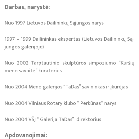
Dar­bas, narystė:
Nuo 1997 Lietuvos Dailininkų Sąjungos narys
1997 – 1999 Dai­li­nin­kas eks­per­tas (Lie­tu­vos Dai­li­nin­kų Są­
jun­gos ga­le­ri­jo­je)
Nuo 2002 Tarptautinio skulptūros simpoziumo “Kuršių
meno savaitė” kuratorius
Nuo 2004 Meno galerijos “TaDas” savininkas ir įkūrėjas
Nuo 2004 Vilniaus Rotary klubo “ Perkūnas“ narys
Nuo 2004 VŠĮ “ Galerija TaDas” direktorius
Apdovanojimai: