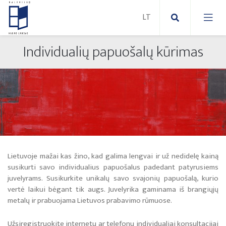
Individualių papuošalų kūrimas
Nauji paveikslai
Naujos skulptūros
Abstraktūs paveikslai
Lauko skulptūros
Modernūs paveikslai
Liaudies skulptūros
Paveikslai ant drobės
Lietuvoje mažai kas žino, kad galima lengvai ir už nedidelę kainą
Paveikslai ant popieriaus
susikurti savo individualius papuošalus padedant patyrusiems
juvelyrams. Susikurkite unikalų savo svajonių papuošalą, kurio
vertė laikui bėgant tik augs. Juvelyrika gaminama iš brangiųjų
metalų ir prabuojama Lietuvos prabavimo rūmuose.
Parodos 2025
Užsiregistruokite internetu ar telefonu individualiai konsultacijai