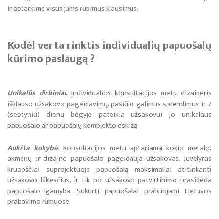
Paveikslų restauravimas
Parodos 2024
ir aptarkime visus jums rūpimus klausimus.
Interjero dizainas
Parodos, projektai 2023
Kodėl verta rinktis individualių papuošalų
Individualių papuošalų kūrimas
Parodos 2022
kūrimo paslaugą ?
Parodos 2021
Unikalūs dirbiniai.
Individualios konsultacijos metu dizaineris
Parodų archyvas 1995-2020 m.
išklauso užsakovo pageidavimų, pasiūlo galimus sprendimus ir 7
(septynių) dienų bėgyje pateikia užsakovui jo unikalaus
papuošalo ar papuošalų komplekto eskizą.
Aukšta kokybė
.
Konsultacijos metu aptariama kokio metalo,
akmenų ir dizaino papuošalo pageidauja užsakovas. Juvelyras
kruopščiai suprojektuoja papuošalą maksimaliai atitinkantį
užsakovo lūkesčius, ir tik po užsakovo patvirtinimo prasideda
papuošalo gamyba. Sukurti papuošalai prabuojami Lietuvos
prabavimo rūmuose.