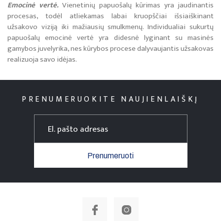
Emocinė vertė.
Vienetinių papuošalų kūrimas yra jaudinantis
procesas, todėl atliekamas labai kruopščiai išsiaiškinant
užsakovo viziją iki mažiausių smulkmenų. Individualiai sukurtų
papuošalų emocinė vertė yra didesnė lyginant su masinės
gamybos juvelyrika, nes kūrybos procese dalyvaujantis užsakovas
realizuoja savo idėjas.
PRENUMERUOKITE NAUJIENLAIŠKĮ
Prenumeruoti