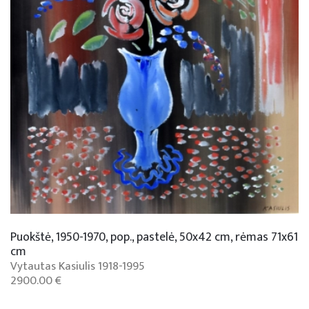
Puokštė, 1950-1970, pop., pastelė, 50x42 cm, rėmas 71x61
cm
Vytautas Kasiulis 1918-1995
2900.00 €