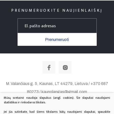
PRENUMERUOKITE NAUJIENLAIŠKĮ
Prenumeruoti
M.Valančiaus g. 5, Kaunas, LT 44279, Lietuva / +370 687
80273 / kaunolangas@gmail.com
Mūsų svetainė naudoja slapukus (angl. cookies). Šie slapukai naudojami
Duomenų apsauga
statistikos ir rinkodaros tikslais.
© 2020 Visos teisės saugomos. Sprendimas:
TEXUS
Jei Jūs sutinkate, kad šiems tikslams būtų naudojami slapukai, spauskite