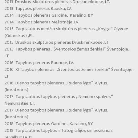
2013 Druskos skulptūros pleneras Druskininkuose, LT.
2013 Tapybos pleneras Bauska, LV.
2014 Tapybos pleneras Gardine, Karalino, BY.
2014 Tapybos pleneras Mežotnėje, LV.
2015 Tarptautinis medžio skulptūros pleneras ,,Knyga“ Olyvoje
(Gdanskas) ,PL.
2015 Druskos skulptūros pleneras Druskininkuose, LT
2015 Tapybos pleneras ,,Šventosios žemės ženklai“ Šventojoje,
LT.
2016 Tapybos pleneras Raunoje, LV.
2016 XI Tapybos pleneras ,,Šventosios žemės ženklai“ Šventojoje,
LT
2016 Dienos tapybos pleneras „Rudens lygė“. Alytus,
(kuratorius).
2017 Tarptautinis tapybos pleneras ,,Nemuno spalvos“
Nemunaitije, LT.
2017 Dienos tapybos pleneras „Rudens lygė“. Alytus,
(kuratorius).
2018 Tapybos pleneras Gardine, Karalino, BY.
2018 Tarptautinis tapybos ir fotografijos simpoziumas
Suvalkuose, PL.