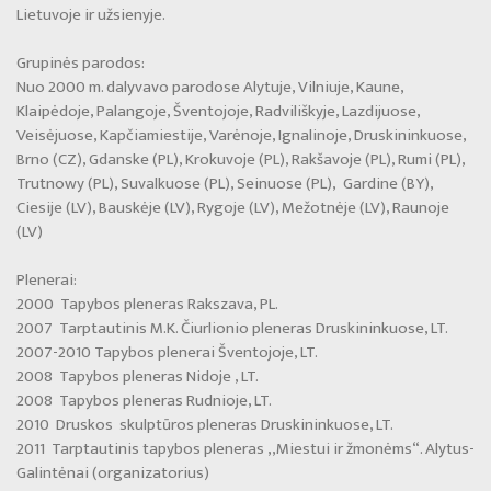
Paveikslų restauravimas
Lietuvoje ir užsienyje.
Parodos 2024
Grupinės parodos:
Interjero dizainas
Parodos, projektai 2023
Nuo 2000 m. dalyvavo parodose Alytuje, Vilniuje, Kaune,
Klaipėdoje, Palangoje, Šventojoje, Radviliškyje, Lazdijuose,
Individualių papuošalų kūrimas
Parodos 2022
Veisėjuose, Kapčiamiestije, Varėnoje, Ignalinoje, Druskininkuose,
Brno (CZ), Gdanske (PL), Krokuvoje (PL), Rakšavoje (PL), Rumi (PL),
Parodos 2021
Trutnowy (PL), Suvalkuose (PL), Seinuose (PL), Gardine (BY),
Ciesije (LV), Bauskėje (LV), Rygoje (LV), Mežotnėje (LV), Raunoje
Parodų archyvas 1995-2020 m.
(LV)
Plenerai:
2000 Tapybos pleneras Rakszava, PL.
2007 Tarptautinis M.K. Čiurlionio pleneras Druskininkuose, LT.
2007-2010 Tapybos plenerai Šventojoje, LT.
2008 Tapybos pleneras Nidoje , LT.
2008 Tapybos pleneras Rudnioje, LT.
2010 Druskos skulptūros pleneras Druskininkuose, LT.
2011 Tarptautinis tapybos pleneras ,,Miestui ir žmonėms“. Alytus-
Galintėnai (organizatorius)