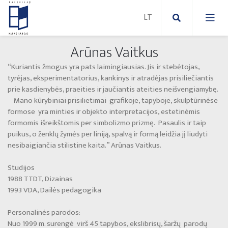
Arūnas Vaitkus
Nauji paveikslai
“Kuriantis žmogus yra pats laimingiausias. Jis ir stebėtojas,
tyrėjas, eksperimentatorius, kankinys ir atradėjas prisiliečiantis
Naujos skulptūros
Abstraktūs paveikslai
prie kasdienybės, praeities ir jaučiantis ateities neišvengiamybę.
Mano kūrybiniai prisilietimai grafikoje, tapyboje, skulptūrinėse
formose yra minties ir objekto interpretacijos, estetinėmis
Lauko skulptūros
Modernūs paveikslai
formomis išreikštomis per simbolizmo prizmę. Pasaulis ir taip
puikus, o ženklų žymės per liniją, spalvą ir formą leidžia jį liudyti
Liaudies skulptūros
Paveikslai ant drobės
nesibaigiančia stilistine kaita.” Arūnas Vaitkus.
Paveikslai ant popieriaus
Studijos
1988 TTDT, Dizainas
1993 VDA, Dailės pedagogika
Parodos 2025
Personalinės parodos:
Nuo 1999 m. surengė virš 45 tapybos, ekslibrisų, šaržų parodų