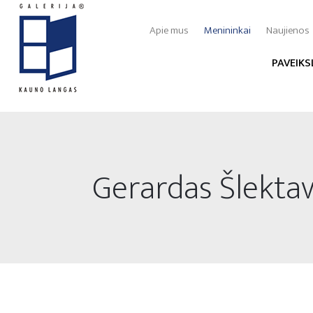
Apie mus
Menininkai
Naujienos
PAVEIKS
Gerardas Šlektav