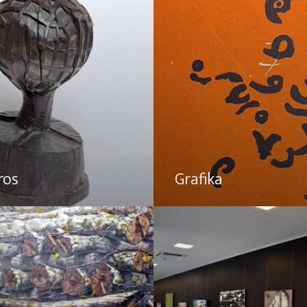
ros
Grafika