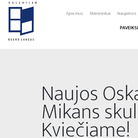
Apie mus
Menininkai
Naujienos
PAVEIKS
Naujos Osk
Mikans skul
Kviečiame!