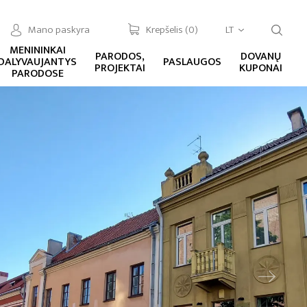
Mano paskyra
Krepšelis (
0
)
LT
MENININKAI
PARODOS,
DOVANŲ
DALYVAUJANTYS
PASLAUGOS
PROJEKTAI
KUPONAI
PARODOSE