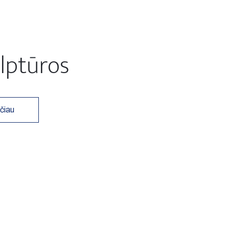
lptūros
čiau