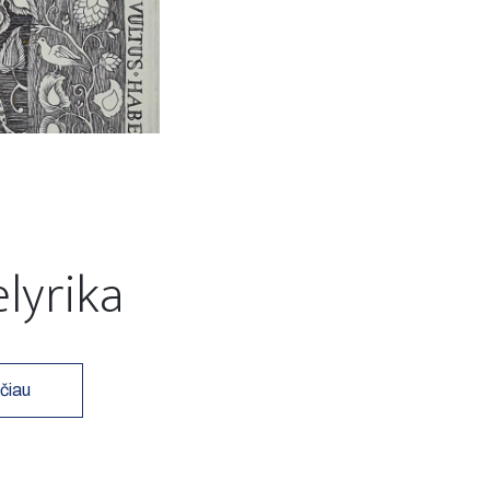
elyrika
čiau