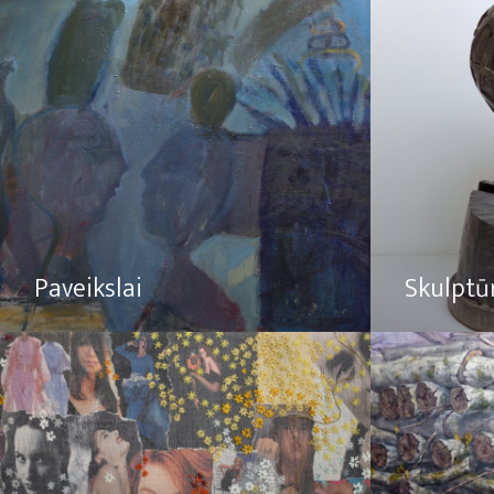
Paveikslai
Skulptū