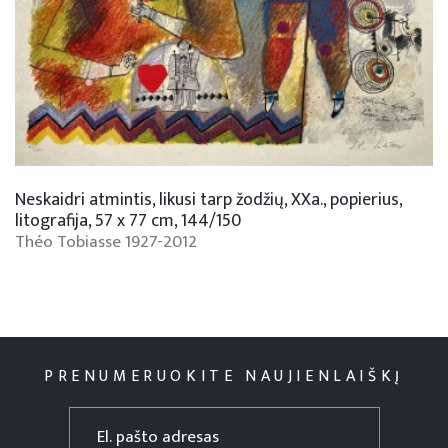
Paveikslų restauravimas
Parodos 2024
Interjero dizainas
Parodos, projektai 2023
Individualių papuošalų kūrimas
Parodos 2022
Parodos 2021
Neskaidri atmintis, likusi tarp žodžių, XXa., popierius,
Parodų archyvas 1995-2020 m.
litografija, 57 x 77 cm, 144/150
Théo Tobiasse 1927-2012
PRENUMERUOKITE NAUJIENLAIŠKĮ