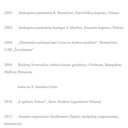
2001 Antkapinis paminklas K. Bumelytei, Karveliškių kapinės, Vilnius
2002 Antkapinis paminklas kunigui S. Idzeliui, Jeruzalės kapinės, Vilnius
2004 „Paminklas nykstančiam Lietuvos kraštovaizdžiui“, Nemenčinė,
UAB „Švytėjimas“
2004 Budistų šventyklos vidinio kiemo grindinys, Chithurst, Hampshire,
Didžioji Britanija,
kartu su A. Jasiukevičiūte
2010 „Lopšinės Vilniui“, Antis, Rudens lygiadienis Vilniuje
2015 Antrasis tarptautinis Juodkrantės Pajūrio skulptūrų simpoziumas,
Instaliacija