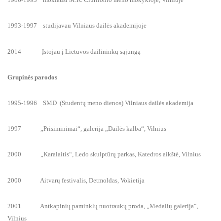
1993-1997 studijavau Vilniaus dailės akademijoje
2014 Įstojau į Lietuvos dailininkų sąjungą
Grupinės parodos
1995-1996 SMD (Studentų meno dienos) Vilniaus dailės akademija
1997 „Prisiminimai“, galerija „Dailės kalba“, Vilnius
2000 „Karalaitis“, Ledo skulptūrų parkas, Katedros aikštė, Vilnius
2000 Aitvarų festivalis, Detmoldas, Vokietija
2001 Antkapinių paminklų nuotraukų proda, „Medalių galerija“,
Vilnius