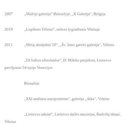
2007 „Mažoji galerija“ Briuselyje, „K Galerija“, Belgija
2010 „Lopšinės Vilniui“, rudens lygiadienis Vilniuje
2011 „Metų skulptūra’10“, „Šv. Jono gatvės galerija“, Vilnius
„Už baltos užuolaidos“, D. Mikšio projektas, Lietuvos
paviljonas 54-ojoje Venecijos
Bienalėje
„XXI amžiaus autoportretas“, galerija „Arka“, Vilnius
„Lietuvos sakmė“, Lietuvos dailės muziejus, Radvilų rūmai,
Vilnius