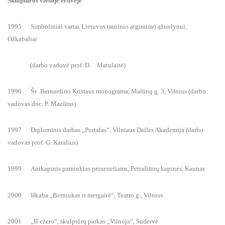
Skulptūros viešoje erdvėje
1995 Simboliniai vartai Lietuvos tautinio atgimimo ąžuolynui,
Ožkabaliai
(darbo vadovė prof. D. Matulaitė)
1996 Šv. Bernardino Kristaus monograma, Malūnų g. 3, Vilnius (darbo
vadovas doc. P. Mazūras)
1997 Diplominis darbas „Portalas“, Vilniaus Dailės Akademija (darbo
vadovas prof. G. Karalius)
1999 Antkapinis paminklas proseneliams, Petrašiūnų kapinės, Kaunas
2000 Iškaba „Berniukas ir mergaitė“, Teatro g., Vilnius
2001 „Iš ežero“, skulptūrų parkas „Vilnoja“, Sudervė