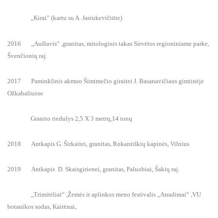
„Kirai” (kartu su A. Jasiukevičiūte)
2016 „Aušlavis“ ,granitas, mitologinis takas Sirvėtos regioniniame parke,
Švenčionių raj.
2017 Paminklinis akmuo Šimtmečio giraitei J. Basanavičiaus gimtinėje
Ožkabaliuose
Granito riedulys 2,5 X 3 metrų,14 tonų
2018 Antkapis G. Širkaitei, granitas, Rokantiškių kapinės, Vilnius
2019 Antkapis D. Skaisgirienei, granitas, Paluobiai, Šakių raj.
„Trimitėliai“ ,Žemės ir aplinkos meno festivalis „Atradimai“ ,VU
botanikos sodas, Kairėnai,