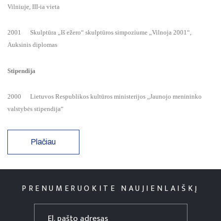
Vilniuje, III-ia vieta
2001 Skulptūra „Iš ežero“ skulptūros simpoziume „Vilnoja 2001“,
Auksinis diplomas
Stipendija
2000 Lietuvos Respublikos kultūros ministerijos „Jaunojo menininko
valstybės stipendija“
Plačiau
PRENUMERUOKITE NAUJIENLAIŠKĮ