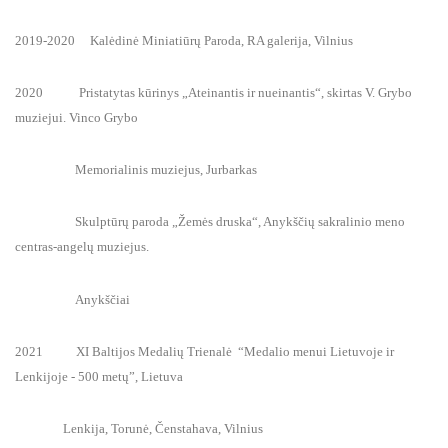
2019-2020 Kalėdinė Miniatiūrų Paroda, RA galerija, Vilnius
2020 Pristatytas kūrinys „Ateinantis ir nueinantis“, skirtas V. Grybo
muziejui. Vinco Grybo
Memorialinis muziejus, Jurbarkas
Skulptūrų paroda „Žemės druska“, Anykščių sakralinio meno
centras-angelų muziejus.
Anykščiai
2021 XI Baltijos Medalių Trienalė “Medalio menui Lietuvoje ir
Lenkijoje - 500 metų”, Lietuva
Lenkija, Torunė, Čenstahava, Vilnius