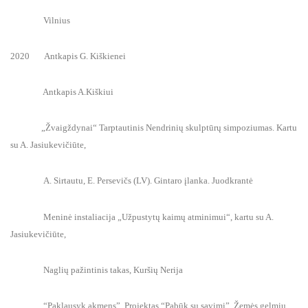
Vilnius
2020 Antkapis G. Kiškienei
Antkapis A.Kiškiui
„Žvaigždynai“ Tarptautinis Nendrinių skulptūrų simpoziumas. Kartu
su A. Jasiukevičiūte,
A. Sirtautu, E. Persevičs (LV). Gintaro įlanka. Juodkrantė
Meninė instaliacija „Užpustytų kaimų atminimui“, kartu su A.
Jasiukevičiūte,
Naglių pažintinis takas, Kuršių Nerija
“Paklausyk akmens”, Projektas “Pabūk su savimi”, Žemės gelmių