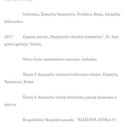
biblioteka, Žemaičių Naumiesčio, Švėkšnos ,Kintų, Juknaičių
bibliotekos.
2017 Grupinė paroda „Skulptoriai valstybės šimtmečiui”, Šv. Jono
gatvės galerija, Vilnius,
Vinco Grybo memorialinis muziejus, Jurbarkas;
Šilutės F. Bajoraičio viešosios bibliotekos filialai: Žemaičių
Naumiestis, Kintai
Šilutės F. Bajoraičio viešoji biblioteka, parodų kuratorius ir
dalyvis
Respublikinė Skulptūros paroda “MAŽOJI PLASTIKA-V“,