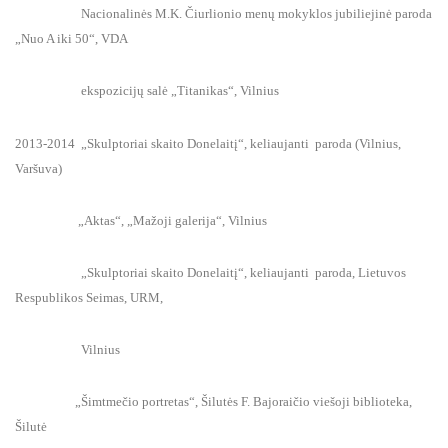
Nacionalinės M.K. Čiurlionio menų mokyklos jubiliejinė paroda
„Nuo A iki 50“, VDA
ekspozicijų salė „Titanikas“, Vilnius
2013-2014 „Skulptoriai skaito Donelaitį“, keliaujanti paroda (Vilnius,
Varšuva)
„Aktas“, „Mažoji galerija“, Vilnius
„Skulptoriai skaito Donelaitį“, keliaujanti paroda, Lietuvos
Respublikos Seimas, URM,
Vilnius
„Šimtmečio portretas“, Šilutės F. Bajoraičio viešoji biblioteka,
Šilutė