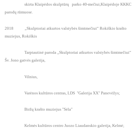
skirta Klaipėdos skulptūrų parko 40-mečiui,Klaipėdoje KKKC
parodų rūmuose.
2018 „Skulptoriai atkurtos valstybės šimtmečiui“ Rokiškio krašto
muziejus, Rokiškis
Tarptautinė paroda „Skulptoriai atkurtos valstybės šimtmečiui“
Šv. Jono gatvės galerija,
Vilnius,
Varėnos kultūros centras, LDS "Galerija XX" Panevėžys;
Biržų krašto muziejus "Sėla"
Kelmės kultūros centro Juozo Liaudanskio galerija, Kelmė;