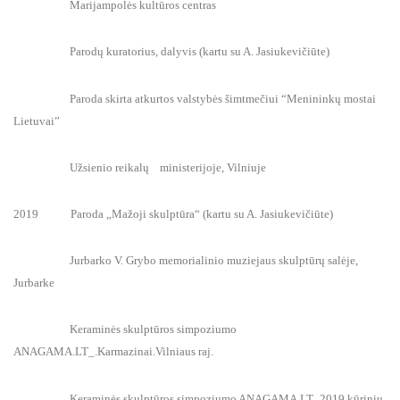
Marijampolės kultūros centras
Parodų kuratorius, dalyvis (kartu su A. Jasiukevičiūte)
Paroda skirta atkurtos valstybės šimtmečiui “Menininkų mostai
Lietuvai”
Užsienio reikalų ministerijoje, Vilniuje
2019 Paroda „Mažoji skulptūra“ (kartu su A. Jasiukevičiūte)
Jurbarko V. Grybo memorialinio muziejaus skulptūrų salėje,
Jurbarke
Keraminės skulptūros simpoziumo
ANAGAMA.LT_.Karmazinai.Vilniaus raj.
Keraminės skulptūros simpoziumo ANAGAMA.LT_2019 kūrinių