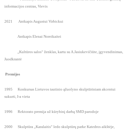
informacijos centras, Vievis
2021 Antkapis Augustui Virbickui
Antkapis Elenai Noreikaitei
„Kultūros salos“ ženklas, kartu su A.Jasiukevičiūte, įgyvendinimas,
Juodkrantė
Premijos
1995 Konkursas Lietuvos tautinio ąžuolyno skulptūriniam akcentui
sukurti, I-a vieta
1996 Rektorato premija už kūrybinį darbą SMD parodoje
2000 Skulptūra „Karalaitis“ ledo skulptūrų parke Katedros aikštėje,