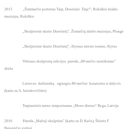
2015 „Šimtmečio portretas Taip, Donelaiti. Taip!”, Rokiškio krašto
muziejus, Rokiškis
„Skulptoriai skaito Donelaitį“, Žemaičių dailės muziejus, Plungė
„Skulptoriai skaito Donelaitį“, Alytaus miesto teatras, Alytus
Vilniaus skulptorių sekcijos paroda „80-mečio susitikimas”
skirta
Lietuvos dailininkų sąjungos 80-mečiui kuratorius ir dalyvis
(kartu su A. Jasiukevičiūte)
Tarptautinis meno simpoziumas „Meno dienos“ Ryga, Latvija
2016 Paroda „Mažoji skulptūra” (kartu su D. Kuču), Šilutės F.
Bajoraičio viešoji