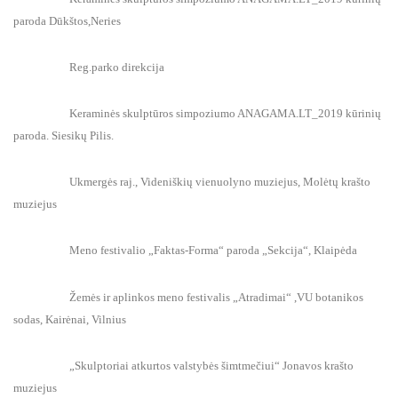
paroda Dūkštos,Neries
Reg.parko direkcija
Keraminės skulptūros simpoziumo ANAGAMA.LT_2019 kūrinių
paroda. Siesikų Pilis.
Ukmergės raj., Videniškių vienuolyno muziejus, Molėtų krašto
muziejus
Meno festivalio „Faktas-Forma“ paroda „Sekcija“, Klaipėda
Žemės ir aplinkos meno festivalis „Atradimai“ ,VU botanikos
sodas, Kairėnai, Vilnius
„Skulptoriai atkurtos valstybės šimtmečiui“ Jonavos krašto
muziejus