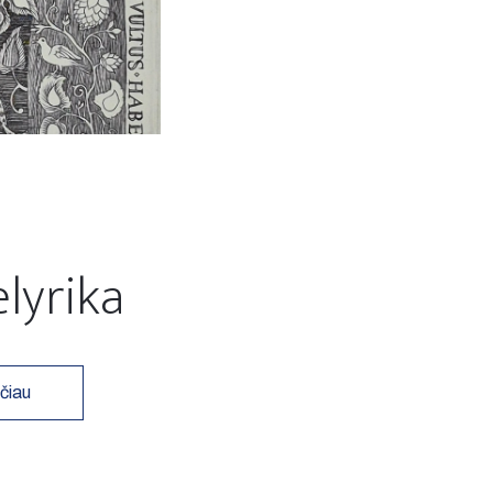
elyrika
čiau