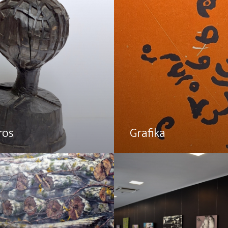
ros
Grafika