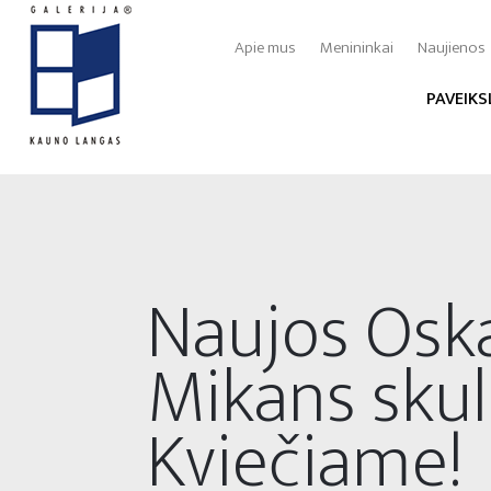
Apie mus
Menininkai
Naujienos
PAVEIKS
Naujos Osk
Mikans skul
Kviečiame!