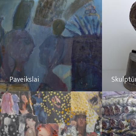
Paveikslai
Skulptū