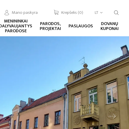
Mano paskyra
Krepšelis (
0
)
LT
MENININKAI
PARODOS,
DOVANŲ
DALYVAUJANTYS
PASLAUGOS
PROJEKTAI
KUPONAI
PARODOSE