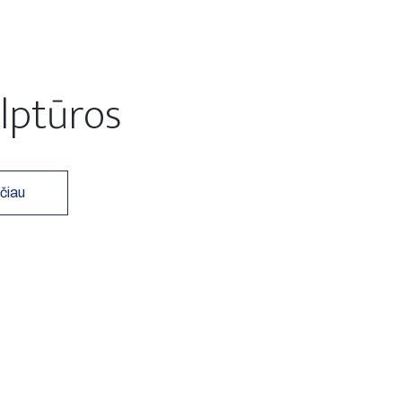
lptūros
čiau