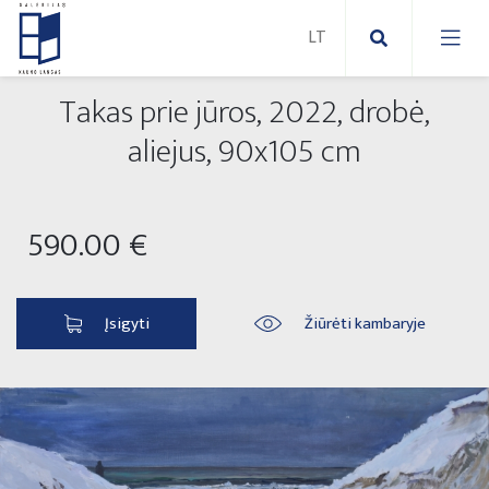
Takas prie jūros, 2022, drobė,
Nauji paveikslai
aliejus, 90x105 cm
Naujos skulptūros
Abstraktūs paveikslai
590.00 €
Lauko skulptūros
Modernūs paveikslai
Liaudies skulptūros
Paveikslai ant drobės
Įsigyti
Žiūrėti kambaryje
Paveikslai ant popieriaus
Parodos 2025