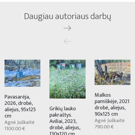
Daugiau autoriaus darbų
Malkos
Pavasarėja,
pamiškėje, 2021
2026, drobė,
drobė, aliejus,
Grikių lauko
aliejus, 95x125
90x125 cm
pakraštys.
cm
Agnė Juškaitė
Aviliai, 2023,
Agnė Juškaitė
790.00 €
drobė, aliejus,
1100.00 €
130x120 cm