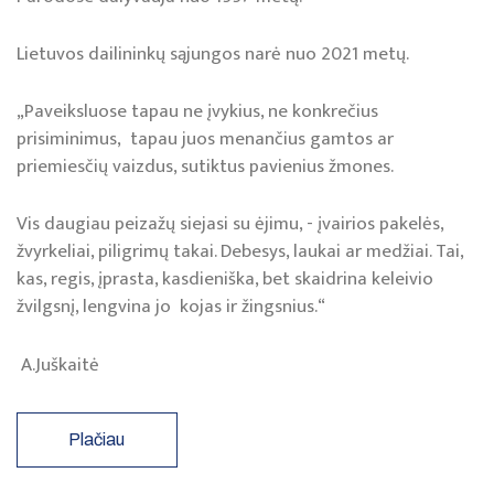
Lietuvos dailininkų sąjungos narė nuo 2021 metų.
„Paveiksluose tapau ne įvykius, ne konkrečius
prisiminimus, tapau juos menančius gamtos ar
priemiesčių vaizdus, sutiktus pavienius žmones.
Vis daugiau peizažų siejasi su ėjimu, - įvairios pakelės,
žvyrkeliai, piligrimų takai. Debesys, laukai ar medžiai. Tai,
kas, regis, įprasta, kasdieniška, bet skaidrina keleivio
žvilgsnį, lengvina jo kojas ir žingsnius.“
A.Juškaitė
Plačiau