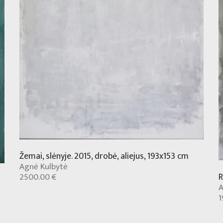
Žemai, slėnyje. 2015, drobė, aliejus, 193x153 cm
Agnė Kulbytė
R
2500.00 €
A
1