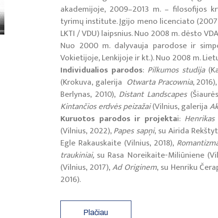
akademijoje, 2009–2013 m. – filosofijos kr
tyrimų institute. Įgijo meno licenciato (200
LKTI / VDU) laipsnius. Nuo 2008 m. dėsto VD
Nuo 2000 m. dalyvauja parodose ir simpoz
Vokietijoje, Lenkijoje ir kt.). Nuo 2008 m. Lie
Individualios parodos
:
Pilkumos studija
(Ka
(Krokuva, galerija
Otwarta Pracownia
, 2016)
Berlynas, 2010),
Distant Landscapes
(Šiaurės
Kintančios erdvės peizažai
(Vilnius, galerija
Ak
Kuruotos parodos ir projekta
i:
Henrika
(Vilnius, 2022),
Papes sapņi
, su Airida Rekštyt
Egle Rakauskaite (Vilnius, 2018),
Romantizma
traukiniai,
su Rasa Noreikaite-Miliūniene (Vil
(Vilnius, 2017),
Ad Originem
, su Henriku Čera
2016).
Plačiau