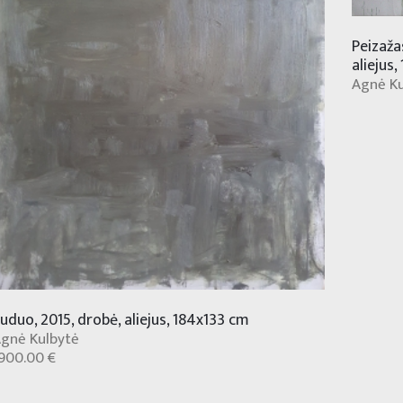
Peizažas
aliejus
Agnė Ku
uduo, 2015, drobė, aliejus, 184x133 cm
gnė Kulbytė
900.00 €