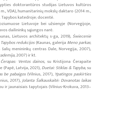
ypties doktorantūros studijas Lietuvos kultūros
7 m., VDA), humanitarinių mokslų daktaro (2014 m.,
A Tapybos katedroje; docentė.
iumuose Lietuvoje bei užsienyje (Norvegijoje,
tuvos dailininkų sąjungos narė.
unas, Lietuvos architektų s-ga, 2019),
Świecenie
,
Tapybos redukcijos
(Kaunas, galerija
Meno parkas
;
 šalių menininkų centras
Dale, Norvegija, 2007),
ademija
, 2007) ir kt.
s
Čerapas: Ventos dainos
, su Kristijona Čerapaite
e (Papē, Latvija, 2021),
Duetai: Stiklas & Tapyba
, su
s be pabaigos
(Vilnius, 2017),
Ypatingos paskirties
nius, 2017),
Jolanta
Šalkauskaitė: Dovanotas laikas
pu ir jaunaisiais tapytojais (Vilnius-Krokuva, 2013–