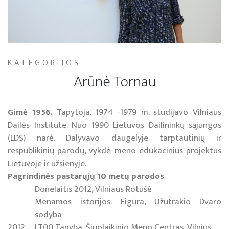
KATEGORIJOS
Arūnė Tornau
Gimė 1956.
Tapytoja. 1974 -1979 m. studijavo Vilniaus
Dailės Institute. Nuo 1990 Lietuvos Dailininkų sąjungos
(LDS) narė. Dalyvavo daugelyje tarptautinių ir
respublikinių parodų, vykdė meno edukacinius projektus
Lietuvoje ir užsienyje.
Pagrindinės pastarųjų 10 metų parodos
Donelaitis 2012, Vilniaus Rotušė
Menamos istorijos. Figūra, Užutrakio Dvaro
sodyba
2012
LT00 Tapyba, Šiuolaikinio Meno Centras, Vilnius