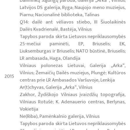
Dailininkų Sąjungų paroda, Galerija „Arka“, Vilnius;
Latvijos DS galerija, Ryga; Naujojo meno muziejus,
Piarnu; Nacionalinė biblioteka, Talinas
Q14: dailė ant vėliavos stiebo, III Šiuolaikinės
Dailės Kvadrienalė, Bastėja, Vilnius
Tapybos paroda skirta Lietuvos nepriklausomybės
25-mečiui paminėti, EP, Briuselis; EK,
Liuksemburgas ir Briuselis; NATO būstinė, Briuselis;
LR ambasada, Haga, Olandija
Vilniaus polonezas Lietuvai, Galerija „Arka“,
Vilnius; Žemaičių Dailės muziejus, Plungė; Kultūros
2015
centras prie LR Ambasados Varšuvoje, Lenkija
Ar(t)chyvas, Galerija „Arka“, Vilnius
Zakhor, Žydiškojo Vilniaus įvaizdžių topografija,
Vilniaus Rotušė; K. Adenauerio centras, Berlynas,
Vokietija
Ne(Riba), Pamėnkalnio galerija, Vilnius
Tapybos paroda skirta Lietuvos nepriklausomybės