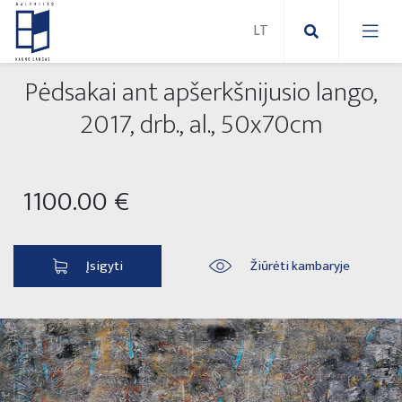
Pėdsakai ant apšerkšnijusio lango,
Nauji paveikslai
2017, drb., al., 50x70cm
Naujos skulptūros
Abstraktūs paveikslai
1100.00 €
Lauko skulptūros
Modernūs paveikslai
Liaudies skulptūros
Paveikslai ant drobės
Įsigyti
Žiūrėti kambaryje
Paveikslai ant popieriaus
Parodos 2025