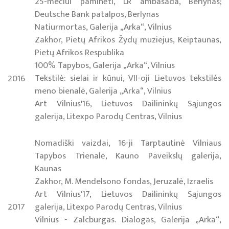
25-mečiui paminėti, LR ambasada, Berlynas;
Deutsche Bank patalpos, Berlynas
Natiurmortas, Galerija „Arka“, Vilnius
Zakhor, Pietų Afrikos Žydų muziejus, Keiptaunas,
Pietų Afrikos Respublika
100% Tapybos, Galerija „Arka“, Vilnius
Tekstilė: sielai ir kūnui, VII-oji Lietuvos tekstilės
2016
meno bienalė, Galerija „Arka“, Vilnius
Art Vilnius'16, Lietuvos Dailininkų Sąjungos
galerija, Litexpo Parodų Centras, Vilnius
Nomadiški vaizdai, 16-ji Tarptautinė Vilniaus
Tapybos Trienalė, Kauno Paveikslų galerija,
Kaunas
Zakhor, M. Mendelsono fondas, Jeruzalė, Izraelis
Art Vilnius'17, Lietuvos Dailininkų Sąjungos
2017
galerija, Litexpo Parodų Centras, Vilnius
Vilnius - Zalcburgas. Dialogas, Galerija „Arka“,