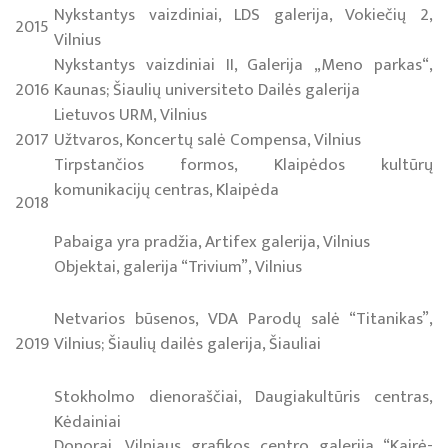
Nykstantys vaizdiniai, LDS galerija, Vokiečių 2,
2015
Vilnius
Nykstantys vaizdiniai II, Galerija „Meno parkas“,
2016
Kaunas; Šiaulių universiteto Dailės galerija
Lietuvos URM, Vilnius
2017
Užtvaros, Koncertų salė Compensa, Vilnius
Tirpstančios formos, Klaipėdos kultūrų
komunikacijų centras, Klaipėda
2018
Pabaiga yra pradžia, Artifex galerija, Vilnius
Objektai, galerija “Trivium”, Vilnius
Netvarios būsenos, VDA Parodų salė “Titanikas”,
2019
Vilnius; Šiaulių dailės galerija, Šiauliai
Stokholmo dienoraščiai, Daugiakultūris centras,
Kėdainiai
Donorai, Vilniaus grafikos centro galerija “Kairė-