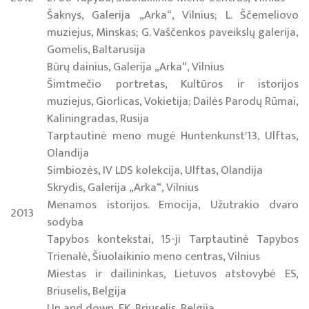
Šaknys, Galerija „Arka“, Vilnius; L. Ščemeliovo
muziejus, Minskas; G. Vaščenkos paveikslų galerija,
Gomelis, Baltarusija
Būrų dainius, Galerija „Arka“, Vilnius
Šimtmečio portretas, Kultūros ir istorijos
muziejus, Giorlicas, Vokietija; Dailės Parodų Rūmai,
Kaliningradas, Rusija
Tarptautinė meno mugė Huntenkunst'13, Ulftas,
Olandija
Simbiozės, IV LDS kolekcija, Ulftas, Olandija
Skrydis, Galerija „Arka“, Vilnius
Menamos istorijos. Emocija, Užutrakio dvaro
2013
sodyba
Tapybos kontekstai, 15-ji Tarptautinė Tapybos
Trienalė, Šiuolaikinio meno centras, Vilnius
Miestas ir dailininkas, Lietuvos atstovybė ES,
Briuselis, Belgija
Up and down, EK, Briuselis, Belgija