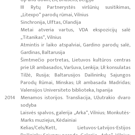
III Rytų Partnerystės viršūnių susitikimas,
„Litexpo“ parodų rūmai, Vilnius
Sinchronija, Ulftas, Olandija
Metai atveria vartus, VDA ekspozicijų salė
„Titanikas“, Vilnius
Atmintis ir laiko atspalviai, Gardino parodų salė,
Gardinas, Baltarusija
Šimtmečio portretas, Lietuvos kultūros centras
prie LR ambasados, Varšuva, Lenkija; LR konsulatas
Tilžė, Rusija; Baltarusijos Dailininkų Sajungos
Parodų Rūmai, Minskas; LR ambasada Madridas;
Valensijos Universiteto biblioteka, Ispanija
2014
Menamos istorijos. Transliacija, Užutrakio dvaro
sodyba
Laisvės spalvos, galerija „Arka“, Vilnius; Monkutės-
Marks muziejus, Kėdainiai
Kelias/Cels/Kett, Lietuvos-Latvijos-Estijos