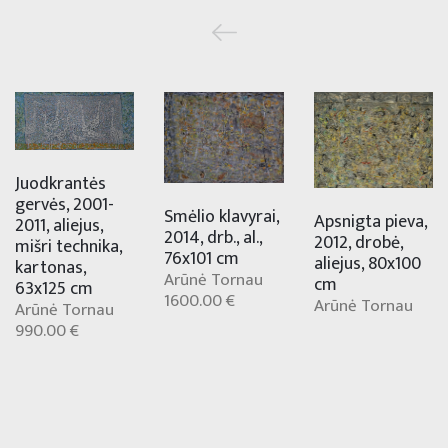
Juodkrantės
gervės, 2001-
Smėlio klavyrai,
Apsnigta pieva,
2011, aliejus,
2014, drb., al.,
2012, drobė,
mišri technika,
76x101 cm
aliejus, 80x100
kartonas,
Arūnė Tornau
cm
63x125 cm
1600.00 €
Arūnė Tornau
Arūnė Tornau
990.00 €