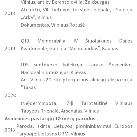
Vilnius; art bv Berchtoldvilla, Zalcburgas
At(kurti), VIII Lietuvos tekstilės bienalė, Galerija
2018
„Arka“, Vilnius
Dokumentas, Vilniaus Rotušė
Q19. Memorabilia. IV Šiuolaikinės Dailės
2019
Kvadrienalė, Galerija “Meno parkas”, Kaunas
LDS šimtmečio kolekcija, Taraso Ševčenkos
Nacionalinis muziejus, Kijevas
Art Vilnius'20, skulptūrų ir instaliacijų ekspozicija
“Takas”
2020
(Ne)derminuota, 17-ji Tarptautinė Vilniaus
Tapybos Trienalė, Arsenalas, Vilnius
Asmeninės pastarųjų 10 metų parodos
Paroda, skirta Lietuvos pirmininkavimui Europos
2013
Taryboje, Lietuvos URM, Vilnius