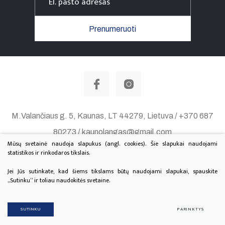
Prenumeruoti
M.Valančiaus g. 5, Kaunas, LT 44279, Lietuva / +370 687
80273 / kaunolangas@gmail.com
Mūsų svetainė naudoja slapukus (angl. cookies). Šie slapukai naudojami
Duomenų apsauga
statistikos ir rinkodaros tikslais.
© 2020 Visos teisės saugomos. Sprendimas:
TEXUS
Jei Jūs sutinkate, kad šiems tikslams būtų naudojami slapukai, spauskite
„Sutinku“ ir toliau naudokitės svetaine.
Projektą finansuoja Lietuvos Kultūros Taryba.
SUTINKU
PARINKTYS