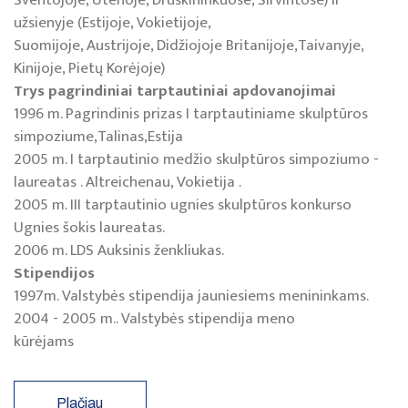
Šventojoje, Utenoje, Druskininkuose, Širvintose) ir
užsienyje (Estijoje, Vokietijoje,
Suomijoje, Austrijoje, Didžiojoje Britanijoje,Taivanyje,
Kinijoje, Pietų Korėjoje)
Trys pagrindiniai tarptautiniai apdovanojimai
1996 m. Pagrindinis prizas I tarptautiniame skulptūros
simpoziume,Talinas,Estija
2005 m. I tarptautinio medžio skulptūros simpoziumo -
laureatas . Altreichenau, Vokietija .
2005 m. III tarptautinio ugnies skulptūros konkurso
Ugnies šokis laureatas.
2006 m. LDS Auksinis ženkliukas.
Stipendijos
1997m. Valstybės stipendija jauniesiems menininkams.
2004 - 2005 m.. Valstybės stipendija meno
kūrėjams
Plačiau