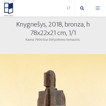
Knygnešys, 2018, bronza, h
Nauji paveikslai
78x22x21 cm, 1/1
Kaina 7900 Eur. Dėl pirkimo teirautis.
Naujos skulptūros
Abstraktūs paveikslai
Lauko skulptūros
Modernūs paveikslai
Liaudies skulptūros
Paveikslai ant drobės
Paveikslai ant popieriaus
Parodos 2025