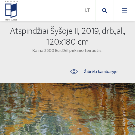
Atspindžiai Šyšoje II, 2019, drb.,al.,
Nauji paveikslai
120x180 cm
Kaina 2500 Eur. Dėl pirkimo teirautis.
Naujos skulptūros
Abstraktūs paveikslai
Lauko skulptūros
Modernūs paveikslai
Žiūrėti kambaryje
Liaudies skulptūros
Paveikslai ant drobės
Paveikslai ant popieriaus
Parodos 2025