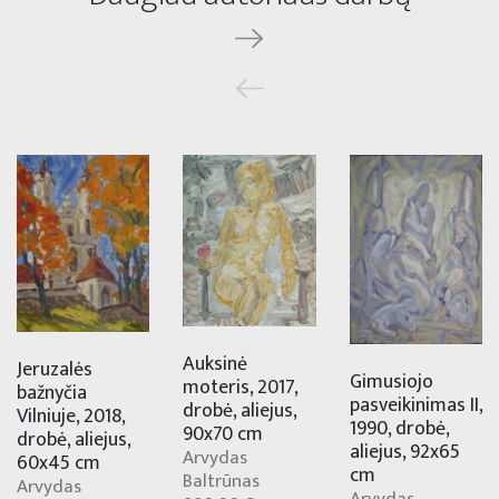
Auksinė
Jeruzalės
Gimusiojo
moteris, 2017,
bažnyčia
pasveikinimas II,
drobė, aliejus,
Vilniuje, 2018,
1990, drobė,
90x70 cm
drobė, aliejus,
aliejus, 92x65
Arvydas
60x45 cm
cm
Baltrūnas
Arvydas