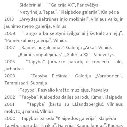
“Sidabriniai +”. “Galerija XX”, Panevėžys
“Netyrinėju. Tapau”. “Klaipėdos galerija”, Klaipėda
2013 „Arvydas Baltrūnas ir jo mokiniai“. Vilniaus vaikų ir
jaunimo meno galerija, Vilnius
2009 “Tango arba septyni žvilgsniai į šv. Baltramiejų”.
“Pamėnkalnio galerija”, Vilnius
2007 „Baimės nugalėjimas“. Galerija „Arka“, Vilnius
„Baimės nugalėjimas“. „Galerija XX“, Panevėžys
2005 “Tapyba“. Jurbarko parodų ir koncertų salė,
Jurbarkas
2003 “Tapyba. Piešiniai“. Galerija „Varuboden“,
Tammisaari, Suomija
“Tapyba”. Pasvalio krašto muziejus, Pasvalys
2002 “Tapyba“. Klaipėdos dailės parodų rūmai, Klaipėda
2001 “Tapyba” (kartu su L.Liandzbergiu). Vilniaus
mokytojų namai, Vilnius
2000 Tapybos paroda. “Klaipėdos galerija”, Klaipėda
Tapybos paroda “Iš ciklų”. Galerija “Kauno langas”, Kaunas