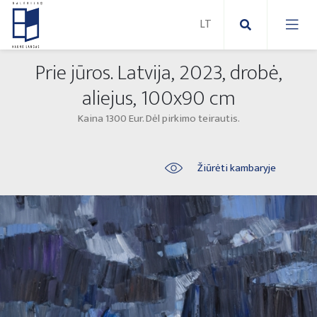
Prie jūros. Latvija, 2023, drobė,
Nauji paveikslai
aliejus, 100x90 cm
Kaina 1300 Eur. Dėl pirkimo teirautis.
Naujos skulptūros
Abstraktūs paveikslai
Lauko skulptūros
Modernūs paveikslai
Žiūrėti kambaryje
Liaudies skulptūros
Paveikslai ant drobės
Paveikslai ant popieriaus
Parodos 2025