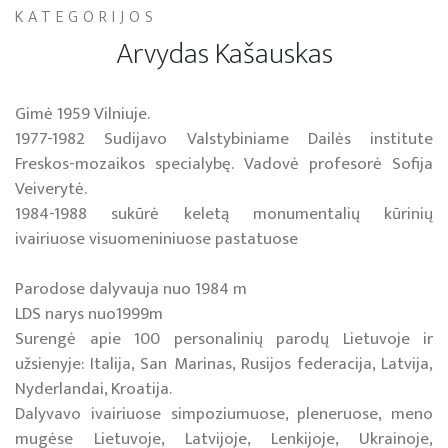
KATEGORIJOS
Arvydas Kašauskas
Gimė 1959 Vilniuje.
1977-1982 Sudijavo Valstybiniame Dailės institute
Freskos-mozaikos specialybę. Vadovė profesorė Sofija
Veiverytė.
1984-1988 sukūrė keletą monumentalių kūrinių
ivairiuose visuomeniniuose pastatuose
Parodose dalyvauja nuo 1984 m
LDS narys nuo1999m
Surengė apie 100 personalinių parodų Lietuvoje ir
užsienyje: Italija, San Marinas, Rusijos federacija, Latvija,
Nyderlandai, Kroatija.
Dalyvavo ivairiuose simpoziumuose, pleneruose, meno
mugėse Lietuvoje, Latvijoje, Lenkijoje, Ukrainoje,