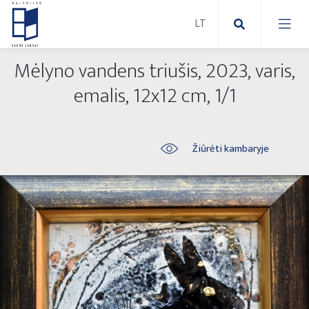
Mėlyno vandens triušis, 2023, varis,
Nauji paveikslai
emalis, 12x12 cm, 1/1
Naujos skulptūros
Abstraktūs paveikslai
Žiūrėti kambaryje
Lauko skulptūros
Modernūs paveikslai
Liaudies skulptūros
Paveikslai ant drobės
Paveikslai ant popieriaus
Parodos 2025