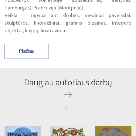
Holstebro), Vokietijoje (Diuseldorfas, Berlynas,
Hamburgas), Prancūzija (Montpeljė)
Veikla – tapyba ant drobės, mediniai paveikslai,
skulptūros, linoraižiniai, grafinis dizainas, interjero
objektai, knygų iliustravimas.
Plačiau
Daugiau autoriaus darbų