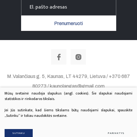
Prenumeruoti
M.Valančiaus g. 5, Kaunas, LT 44279, Lietuva / +370 687
80273 / kaunolangas@gmail.com
Mūsų svetainė naudoja slapukus (angl. cookies). Šie slapukai naudojami
Duomenų apsauga
statistikos ir rinkodaros tikslais.
© 2020 Visos teisės saugomos. Sprendimas:
TEXUS
Jei Jūs sutinkate, kad šiems tikslams būtų naudojami slapukai, spauskite
„Sutinku“ ir toliau naudokitės svetaine.
Projektą finansuoja Lietuvos Kultūros Taryba.
SUTINKU
PARINKTYS