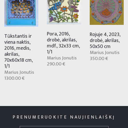
Pora, 2016,
Rojuje 4, 2023,
Tūkstantis ir
drobė, akrilas,
drobė, akrilas,
viena naktis,
mdf., 32x33 cm,
50x50 cm
2016, medis,
1/1
Marius Jonutis
akrilas,
Marius Jonutis
350.00 €
70x60x18 cm,
290.00 €
1/1
Marius Jonutis
1300.00 €
PRENUMERUOKITE NAUJIENLAIŠKĮ