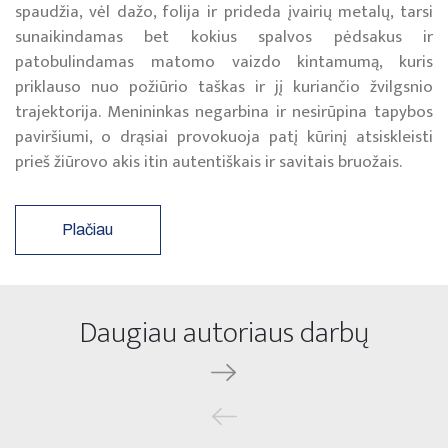
spaudžia, vėl dažo, folija ir prideda įvairių metalų, tarsi
sunaikindamas bet kokius spalvos pėdsakus ir
patobulindamas matomo vaizdo kintamumą, kuris
priklauso nuo požiūrio taškas ir jį kuriančio žvilgsnio
trajektorija. Menininkas negarbina ir nesirūpina tapybos
paviršiumi, o drąsiai provokuoja patį kūrinį atsiskleisti
prieš žiūrovo akis itin autentiškais ir savitais bruožais.
Plačiau
Daugiau autoriaus darbų