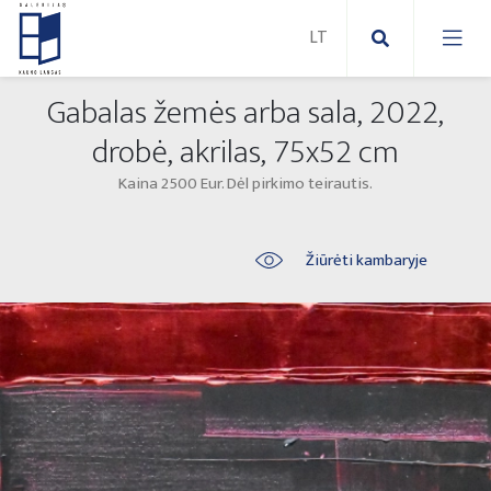
Gabalas žemės arba sala, 2022,
Nauji paveikslai
drobė, akrilas, 75x52 cm
Kaina 2500 Eur. Dėl pirkimo teirautis.
Naujos skulptūros
Abstraktūs paveikslai
Lauko skulptūros
Modernūs paveikslai
Žiūrėti kambaryje
Liaudies skulptūros
Paveikslai ant drobės
Paveikslai ant popieriaus
Parodos 2025