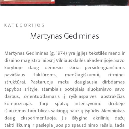
KATEGORIJOS
Martynas Gediminas
Martynas Gediminas (g. 1974) yra įgijęs tekstilės meno ir
dizaino magistro laipsnį Vilniaus dailės akademijoje. Savo
kūryboje daug dėmesio skiria persidengiančioms
paviršiaus faktūroms, medžiagiškumui, ritminei
struktūrai. Pastaruoju metu daugiausia dirbdamas
tapybos srityje, stambiais potėpiais sluoksniavo savo
darbus, orientuodamasis į ryškiaspalves abstrakčias
kompozicijas. Tarp spalvų intensyvumo drobėje
išlaikomas tam tikras saikingų pauzių įspūdis. Menininkas
daug eksperimentuoja. Jis išlygina akrilinių dažų
taktiliškumą ir paslepia juos po spausdinimo rašalu, tada