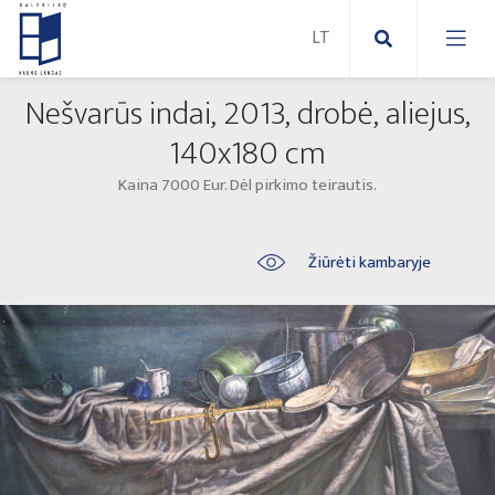
Nešvarūs indai, 2013, drobė, aliejus,
Nauji paveikslai
140x180 cm
Kaina 7000 Eur. Dėl pirkimo teirautis.
Naujos skulptūros
Abstraktūs paveikslai
Lauko skulptūros
Modernūs paveikslai
Žiūrėti kambaryje
Liaudies skulptūros
Paveikslai ant drobės
Paveikslai ant popieriaus
Parodos 2025