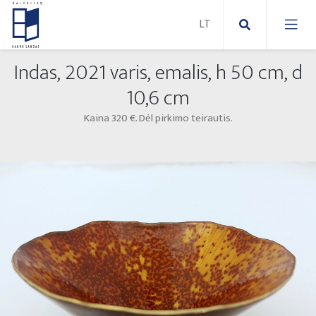
Indas, 2021 varis, emalis, h 50 cm, d
Nauji paveikslai
10,6 cm
Kaina 320 €. Dėl pirkimo teirautis.
Naujos skulptūros
Abstraktūs paveikslai
Lauko skulptūros
Modernūs paveikslai
Liaudies skulptūros
Paveikslai ant drobės
Paveikslai ant popieriaus
Parodos 2025