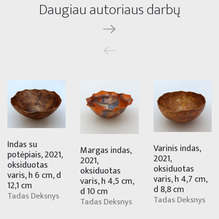
Daugiau autoriaus darbų
Indas su
Varinis indas,
Margas indas,
potėpiais, 2021,
2021,
2021,
oksiduotas
oksiduotas
oksiduotas
varis, h 6 cm, d
varis, h 4,7 cm,
varis, h 4,5 cm,
12,1 cm
d 8,8 cm
d 10 cm
Tadas Deksnys
Tadas Deksnys
Tadas Deksnys