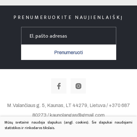
PRENUMERUOKITE NAUJIENLAIŠKĮ
Prenumeruoti
M.Valančiaus g. 5, Kaunas, LT 44279, Lietuva / +370 687
80273 / kaunolangas@gmail.com
Mūsų svetainė naudoja slapukus (angl. cookies). Šie slapukai naudojami
Duomenų apsauga
statistikos ir rinkodaros tikslais.
© 2020 Visos teisės saugomos. Sprendimas:
TEXUS