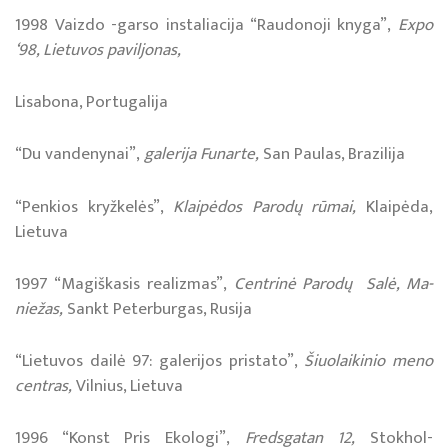
1998 Vaiz­do -gar­so ins­ta­lia­ci­ja “Rau­do­no­ji kny­ga”,
Ex­po
‘98, Lie­tu­vos pa­vil­jo­nas,
Li­sa­bo­na, Por­tu­ga­li­ja
“Du van­de­ny­nai”,
ga­le­ri­ja Fu­nar­te,
San Pau­las, Bra­zi­li­ja
“Pen­kios kryž­ke­lės”,
Klai­pėdos Pa­ro­dų rū­mai,
Klai­pė­da,
Lie­tu­va
1997 “Ma­giš­ka­sis re­a­liz­mas”,
Cen­tri­nė Pa­ro­dų Sa­lė, Ma­
nie­žas,
Sankt Pe­ter­bur­gas, Ru­si­ja
“Lie­tu­vos dai­lė 97: ga­le­ri­jos pri­sta­to”,
Šiuo­lai­ki­nio me­no
cen­tras,
Vil­nius, Lie­tu­va
1996 “Konst Pris Eko­lo­gi”,
Fred­sga­tan 12,
Stok­hol­