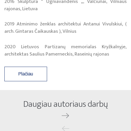
2016 Skulptūra “ Ugniavandenis „, Valčiūnai, Vilniaus
rajonas, Lietuva
2019 Atminimo ženklas architektui Antanui Vivulskiui, (
arch. Gintaras Čaikauskas ), Vilnius
2020 Lietuvos Partizanų memorialas Kryžkalnyje,
architektas Saulius Pamerneckis, Raseinių rajonas
Plačiau
Daugiau autoriaus darbų