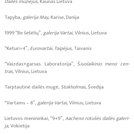
Dailës muziejus,
Kaunas Lietuva
Tapyba,
galerija May,
Karise, Danija
1999 “Be šešėlių”,
galerija Vartai,
Vilnius, Lietuva
“Keturi=4”,
Eurovartai, Taipėjus,
Taivanis
“Vaiz­das+gar­sas. La­bo­ra­to­ri­ja”, Š
iuo­lai­ki­nio me­no cen­
tras,
Vil­nius, Lie­tu­va
Tarp­tau­ti­nė dai­lės mu­gė,
Stok­hol­mas,
Šve­di­ja
“Var­tams – 8”,
ga­le­ri­ja Var­tai,
Vil­nius, Lie­tu­va
Lie­tu­vos me­ni­nin­kai, “9+9”,
Aache­no ro­tu­šės dai­lės ga­le­ri­
ja,
Vo­kie­ti­ja