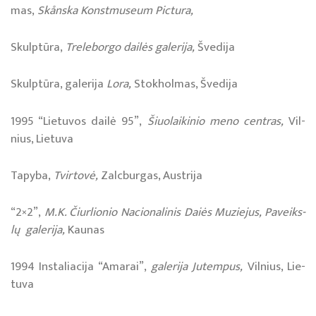
mas,
Skånska Kon­stmu­seum Pic­tu­ra,
Skulp­tū­ra,
Trel­e­bor­go dai­lės ga­le­ri­ja,
Šve­di­ja
Skulp­tū­ra, ga­le­ri­ja
Lo­ra,
Stok­hol­mas, Šve­di­ja
1995 “Lie­tu­vos dai­lė 95”,
Šiuo­lai­ki­nio me­no cen­tras,
Vil­
nius, Lie­tu­va
Ta­py­ba,
Tvir­to­vė,
Zalc­bur­gas, Aust­ri­ja
“2×2”,
M.K. Čiur­lio­nio Na­cio­na­li­nis Daiės Mu­zie­jus, Pa­veiks­
lų ga­le­ri­ja,
Kau­nas
1994 Ins­ta­lia­ci­ja “Ama­rai”,
ga­le­ri­ja Ju­tem­pus,
Vil­nius, Lie­
tu­va