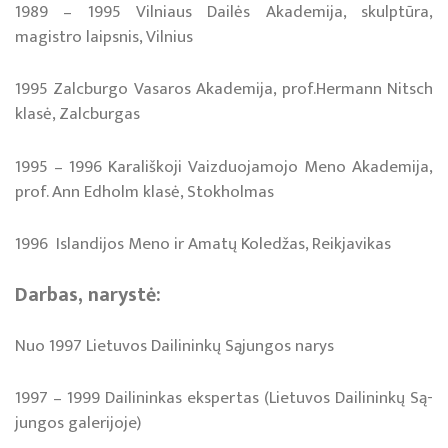
1989 – 1995 Vil­niaus Dai­lės Aka­de­mi­ja, skulp­tū­ra,
magistro laipsnis, Vil­nius
1995 Zalc­bur­go Va­sa­ros Aka­de­mi­ja, prof.Hermann Nitsch
klasė, Zalcburgas
1995 – 1996 Ka­ra­liš­koji Vaiz­duo­ja­mo­jo Meno Akademija,
prof. Ann Ed­holm klasė, Stokholmas
1996 Is­lan­di­jos Me­no ir Ama­tų Ko­le­džas, Reik­ja­vi­kas
Dar­bas, narystė:
Nuo 1997 Lietuvos Dailininkų Sąjungos narys
1997 – 1999 Dai­li­nin­kas eks­per­tas (Lie­tu­vos Dai­li­nin­kų Są­
jun­gos ga­le­ri­jo­je)