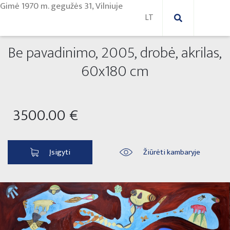
Gimė 1970 m. ge­gu­žės 31, Vil­niu­je
Be pavadinimo, 2005, drobė, akrilas,
Nauji paveikslai
60x180 cm
Naujos skulptūros
Abstraktūs paveikslai
3500.00 €
Lauko skulptūros
Modernūs paveikslai
Liaudies skulptūros
Paveikslai ant drobės
Įsigyti
Žiūrėti kambaryje
Paveikslai ant popieriaus
Parodos 2025