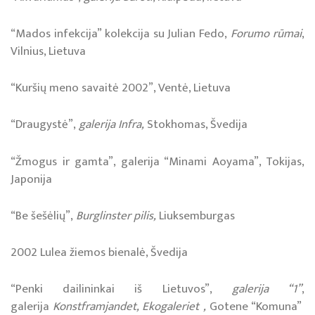
“Mados infekcija” kolekcija su Julian Fedo,
Forumo rūmai
,
Vilnius, Lietuva
“Kuršių meno savaitė 2002”, Ventė, Lietuva
“Draugystė”,
galerija Infra,
Stokhomas, Švedija
“Žmogus ir gamta”, galerija “Minami Aoyama”, Tokijas,
Japonija
“Be šešėlių”,
Burglinster pilis,
Liuksemburgas
2002 Lulea žiemos bienalė, Švedija
“Penki dailininkai iš Lietuvos”,
galerija “1”
,
galerija
Konstframjandet, Ekogaleriet ,
Gotene “Komuna”