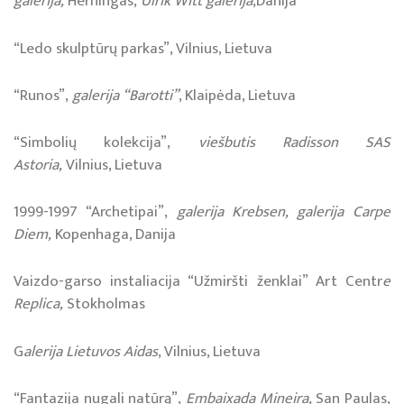
galerija,
Herningas,
Ulrik Witt galerija
,Danija
“Ledo skulptūrų parkas”, Vilnius, Lietuva
“Runos”,
galerija
“Barotti”
, Klaipėda, Lietuva
“Simbolių kolekcija”,
viešbutis Radisson SAS
Astoria,
Vilnius, Lietuva
1999-1997 “Ar­che­ti­pai”,
ga­le­ri­ja Kreb­sen, galerija Carpe
Diem,
Ko­pen­ha­ga, Da­ni­ja
Vaiz­do-gar­so ins­ta­lia­ci­ja “Už­mirš­ti žen­klai” Art Cen­tr
e
Re­pli­ca,
Stok­hol­mas
G
alerija Lie­tu­vos Ai­das
, Vil­nius, Lie­tu­va
“Fan­ta­zi­ja nu­ga­li na­tū­rą”,
Em­bai­xa­da Mi­nei­ra,
San Pau­las,