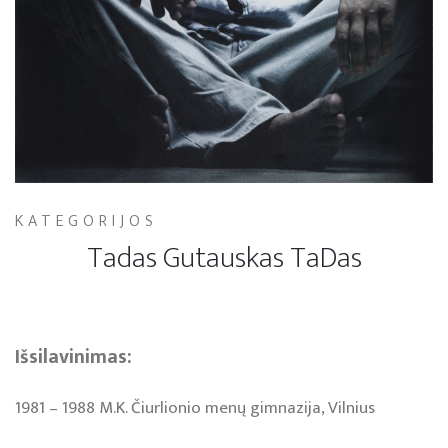
KATEGORIJOS
Tadas Gutauskas TaDas
Iš­si­la­vi­ni­mas:
1981 – 1988 M.K. Čiur­lio­nio me­nų gim­na­zi­ja, Vil­nius