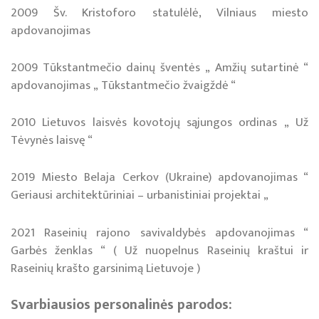
2009 Šv. Kristoforo statulėlė, Vilniaus miesto
apdovanojimas
2009 Tūkstantmečio dainų šventės „ Amžių sutartinė “
apdovanojimas „ Tūkstantmečio žvaigždė “
2010 Lietuvos laisvės kovotojų sąjungos ordinas „ Už
Tėvynės laisvę “
2019 Miesto Belaja Cerkov (Ukraine) apdovanojimas “
Geriausi architektūriniai – urbanistiniai projektai „
2021 Raseinių rajono savivaldybės apdovanojimas “
Garbės ženklas “ ( Už nuopelnus Raseinių kraštui ir
Raseinių krašto garsinimą Lietuvoje )
Svar­biau­sios per­so­na­li­nės pa­ro­dos: