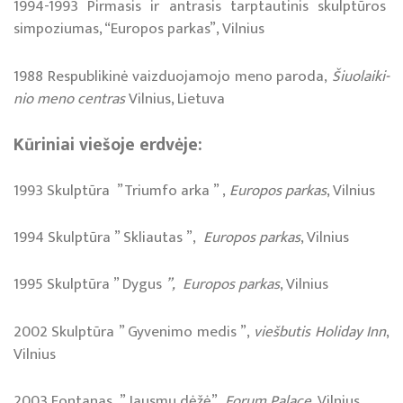
1994-1993 Pir­ma­sis ir ant­ra­sis tarp­tau­ti­nis skulp­tū­ros
sim­po­ziu­mas, “Eu­ro­pos parkas”, Vil­nius
1988 Res­pub­li­ki­nė vaiz­duo­ja­mo­jo me­no pa­ro­da,
Šiuo­lai­ki­
nio me­no cen­tras
Vil­nius, Lietuva
Kūriniai viešoje erdvėje:
1993 Skulptūra ”Triumfo arka ” ,
Europos parkas
, Vilnius
1994 Skulptūra ” Skliautas ”,
Europos parkas
, Vilnius
1995 Skulptūra ” Dygus
”, Europos parkas
, Vilnius
2002 Skulptūra ” Gyvenimo medis ”,
viešbutis Holiday Inn
,
Vilnius
2003 Fontanas ” Jausmų dėžė”,
Forum Palace
, Vilnius