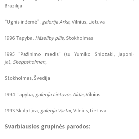
Bra­zi­li­ja
“Ug­nis ir že­mė”,
ga­le­ri­ja Ar­ka,
Vil­nius, Lie­tu­va
1996 Ta­py­ba,
Häsel­lby pi­lis,
Stok­hol­mas
1995 “Pa­ži­ni­mo me­dis” (su Yumi­ko Shio­za­ki, Ja­po­ni­
ja),
Skep­pshol­men,
Stok­hol­mas, Šve­di­ja
1994 Ta­py­ba,
ga­le­ri­ja Lie­tu­vos Ai­das,
Vil­nius
1993 Skulp­tū­ra,
ga­le­ri­ja Var­tai,
Vil­nius, Lie­tu­va
Svar­biau­sios gru­pi­nės pa­ro­dos: