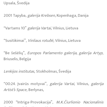
Upsala, Švedija
2001 Tapyba,
galerija Krebsen
, Kopenhaga, Danija
“Vartams 10”
galerija Vartai,
Vilnius, Lietuva
“Susitikimai”,
Vinliaus rotuðë,
Vilnius, Lietuva
“Be šešėlių”,
Europos Parlamento galerija, galerija Artyp
,
Briuselis, Belgija
Lenkijos institutas,
Stokholmas, Švedija
“00:24. Įvairūs motyvai”,
galerija Vartai,
Vilnius,
galerija
Artist’s Space,
Berlynas,
2000 “Intriga-Provokacija”,
M.K.Čiurlionio Nacionalinis