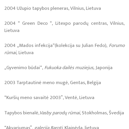
2004 Užupio tapybos pleneras, Vilnius, Lietuva
2004 “ Green Deco “, Litexpo parodų centras, Vilnius,
Lietuva
2004 „Mados infekcija“(kolekcija su Julian Fedo),
Forumo
rūmai,
Lietuva
„Gyvenimo būdai“,
Fukuoka dailės muziejus,
Japonija
2003 Tarptautinė meno mugė, Gentas, Belgija
“Kuršių meno savaitė 2003”, Ventė, Lietuva
Tapybos bienalė,
Vasby parodų rūmai
, Stokholmas, Švedija
“Akvariumas”,
galerija Baroti
, Klaipėda, lietuva