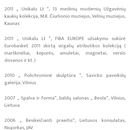
2011 „ Unikalu Lt “, 13 medinių modernių Užgavėnių
kaukių kolekcija, M.K. Čiurlionio muziejus, Velnių muziejus,
Kaunas
2011 „ Unikalu Lt “, FIBA EUROPE užsakymu sukūrė
Eurobasket 2011 skirtą sirgalių atributikos kolekciją (
marškinėliai, kepurės, amuletai, magnetai, verslo
dovanos ir kt. )
2010 „ Polichrominė skulptūra “, Savicko paveikslų
galerija, Vilnius
2007 „ Spalva ir forma“, baldų salonas „ Beola“, Vilnius,
Lietuva
2006 „ Besikeičianti praeitis“, Lietuvos konsulatas,
Niujorkas, JAV