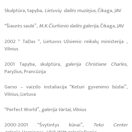
Skulptūra, tapyba,
Lietuvių dailės muziejus
, Čikaga, JAV
“Šiaurės saulė”,
M.K.Čiurlionio dailės galerija
, Čikaga, JAV
2002 “ TaDas “, Lietuvos Užsienio reikalų ministerija ,
Vilnius
2001 Tapyba, skulptūra,
galerija Christiane Charles
,
Paryžius, Prancūzija
Garso – vaizdo instaliacija “Keturi gyvenimo būdai”,
Vilnius, Lietuva
“Perfect World”,
galerija Vartai, V
ilnius
2000-2001 “Švytintys kūnai”,
Teko Center