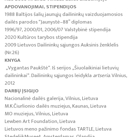
APDOVANOJIMAI, STIPENDIJOS
1988 Baltijos šalių jaunųjų dailininkų vaizduojamosios
dailės parodos “Jaunystė–88” diplomas
1996/97, 2000/01, 2006/07 Valstybinė stipendija
2020 Kultūros tarybos stipendija
2009 Lietuvos Dailininkų sąjungos Auksinis ženklelis
(Nr.26)
KNYGA
„Vygantas Paukštė“. Iš serijos „Šiuolaikiniai lietuvių
dailininkai“. Dailininkų sąjungos leidykla
artseria
. Vilnius,
2012
DARBŲ ĮSIGIJO
Nacionalinė dailės galerija, Vilnius, Lietuva
M.K.Čiurlionio dailės muziejus, Kaunas, Lietuva
MO muziejus, Vilnius, Lietuva
Lewben Art Foundation, Lietuva
Lietuvos meno pažinimo fondas TARTLE, Lietuva
StedelijkMuseet, Amsterdamas, Olandija