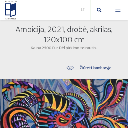
Ambicija, 2021, drobė, akrilas,
Nauji paveikslai
120x100 cm
Kaina 2500 Eur. Dėl pirkimo teirautis.
Naujos skulptūros
Abstraktūs paveikslai
Lauko skulptūros
Modernūs paveikslai
Žiūrėti kambaryje
Liaudies skulptūros
Paveikslai ant drobės
Paveikslai ant popieriaus
Parodos 2025