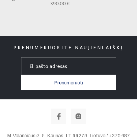
390.00 €
PRENUMERUOKITE NAUJIENLAIŠKĮ
Prenumeruoti
M.Valančiaus g. 5, Kaunas, LT 44279, Lietuva / +370 687