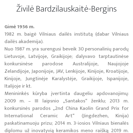
Živilė Bardzilauskaitė-Bergins
Gimė 1956 m.
1982 m. baigė Vilniaus dailės institutą (dabar Vilniaus
dailės akademija).
Nuo 1987 m. yra surengusi beveik 30 personalinių parodų
Lietuvoje, Latvijoje, Graikijoje; dalyvavo tarptautinėse
konkursinėse parodose Australijoje, Naujojoje
Zelandijoje, Japonijoje, JAV, Lenkijoje, Kinijoje, Kroatijoje,
Kinijoje, Jungtinėje Karalystėje, Graikijoje, Ispanijoje,
Italijoje ir kt.
Menininkės kūryba įvertinta daugeliu apdovanojimų:
2009 m. – III laipsnio „Santakos“ ženklu; 2013 m.
konkursinės parodos „2nd China Kaolin Grand Prix for
International Ceramic Art“ (Jingdezhen, Kinija)
paskatinamuoju prizu; 2014 m. 3-iosios Vilniaus bienalės
diplomu už inovatyvią keramikos meno raišką; 2019 m.