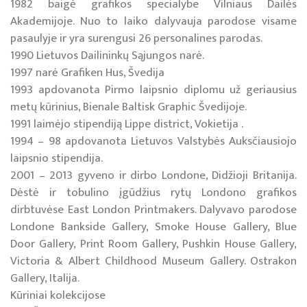
1982 baigė grafikos specialybe Vilniaus Dailės
Akademijoje. Nuo to laiko dalyvauja parodose visame
pasaulyje ir yra surengusi 26 personalines parodas.
1990 Lietuvos Dailininkų Sąjungos narė.
1997 narė Grafiken Hus, Švedija
1993 apdovanota Pirmo laipsnio diplomu už geriausius
metų kūrinius, Bienale Baltisk Graphic Švedijoje.
1991 laimėjo stipendiją Lippe district, Vokietija .
1994 – 98 apdovanota Lietuvos Valstybės Auksčiausiojo
laipsnio stipendija.
2001 – 2013 gyveno ir dirbo Londone, Didžioji Britanija.
Dėstė ir tobulino įgūdžius rytų Londono grafikos
dirbtuvėse East London Printmakers. Dalyvavo parodose
Londone Bankside Gallery, Smoke House Gallery, Blue
Door Gallery, Print Room Gallery, Pushkin House Gallery,
Victoria & Albert Childhood Museum Gallery. Ostrakon
Gallery, Italija.
Kūriniai kolekcijose