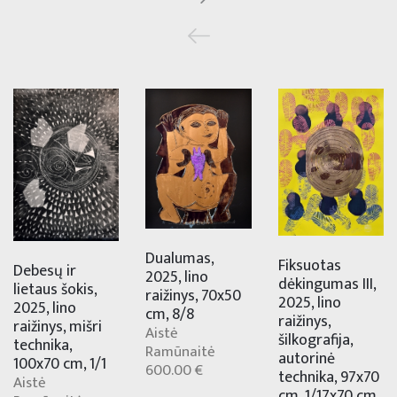
Dualumas,
Fiksuotas
Debesų ir
2025, lino
dėkingumas III,
lietaus šokis,
raižinys, 70x50
2025, lino
2025, lino
cm, 8/8
raižinys,
raižinys, mišri
Aistė
šilkografija,
technika,
Ramūnaitė
autorinė
100x70 cm, 1/1
600.00 €
technika, 97x70
Aistė
cm, 1/17x70 cm,