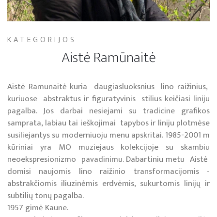
KATEGORIJOS
Aistė Ramūnaitė
Aistė Ramunaitė kuria daugiasluoksnius lino raižinius,
kuriuose abstraktus ir figuratyvinis stilius keičiasi liniju
pagalba. Jos darbai nesiejami su tradicine grafikos
samprata, labiau tai ieškojimai tapybos ir liniju plotmėse
susiliejantys su moderniuoju menu apskritai. 1985-2001 m
kūriniai yra MO muziejaus kolekcijoje su skambiu
neoekspresionizmo pavadinimu. Dabartiniu metu Aistė
domisi naujomis lino raižinio transformacijomis -
abstrakčiomis iliuzinėmis erdvėmis, sukurtomis linijų ir
subtilių tonų pagalba.
1957 gimė Kaune.