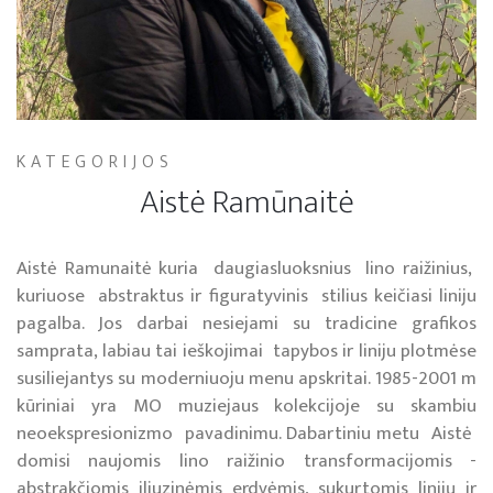
KATEGORIJOS
Aistė Ramūnaitė
Aistė Ramunaitė kuria daugiasluoksnius lino raižinius,
kuriuose abstraktus ir figuratyvinis stilius keičiasi liniju
pagalba. Jos darbai nesiejami su tradicine grafikos
samprata, labiau tai ieškojimai tapybos ir liniju plotmėse
susiliejantys su moderniuoju menu apskritai. 1985-2001 m
kūriniai yra MO muziejaus kolekcijoje su skambiu
neoekspresionizmo pavadinimu. Dabartiniu metu Aistė
domisi naujomis lino raižinio transformacijomis -
abstrakčiomis iliuzinėmis erdvėmis, sukurtomis linijų ir