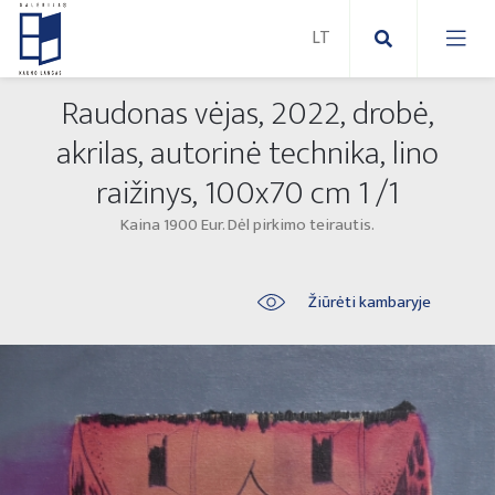
Raudonas vėjas, 2022, drobė,
Nauji paveikslai
akrilas, autorinė technika, lino
raižinys, 100x70 cm 1 /1
Naujos skulptūros
Abstraktūs paveikslai
Kaina 1900 Eur. Dėl pirkimo teirautis.
Lauko skulptūros
Modernūs paveikslai
Liaudies skulptūros
Paveikslai ant drobės
Žiūrėti kambaryje
Paveikslai ant popieriaus
Parodos 2025