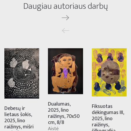
Daugiau autoriaus darbų
Dualumas,
Fiksuotas
Debesų ir
2025, lino
dėkingumas III,
lietaus šokis,
raižinys, 70x50
2025, lino
2025, lino
cm, 8/8
raižinys,
raižinys, mišri
Aistė