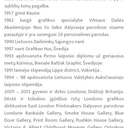
subtilių tonų pagalba.
1957 gimė Kaune.
1982 baigė grafikos specialybe Vilniaus Dailės
Akademijoje. Nuo to laiko dalyvauja parodose visame
pasaulyje ir yra surengusi 26 personalines parodas.
1990 Lietuvos Dailininkų Sąjungos narė.
1997 narė Grafiken Hus, Švedija
1993 apdovanota Pirmo laipsnio diplomu už geriausius
metų kūrinius, Bienale Baltisk Graphic Švedijoje.
1991 laimėjo stipendiją Lippe district, Vokietija .
1994 – 98 apdovanota Lietuvos Valstybės Auksčiausiojo
laipsnio stipendija.
2001 – 2013 gyveno ir dirbo Londone, Didžioji Britanija.
Dėstė ir tobulino įgūdžius rytų Londono grafikos
dirbtuvėse East London Printmakers. Dalyvavo parodose
Londone Bankside Gallery, Smoke House Gallery, Blue
Door Gallery, Print Room Gallery, Pushkin House Gallery,
Victoria & Albert Childhood Museum Gallery. Ostrakon