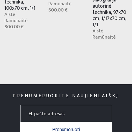
šilkografija,
technika,
Ramūnaitė
autorinė
100x70 cm, 1/1
600.00 €
technika, 97x70
Aistė
cm, 1/17x70 cm,
Ramūnaitė
1/1
800.00 €
Aistė
Ramūnaitė
PRENUMERUOKITE NAUJIENLAIŠKĮ
Prenumeruoti