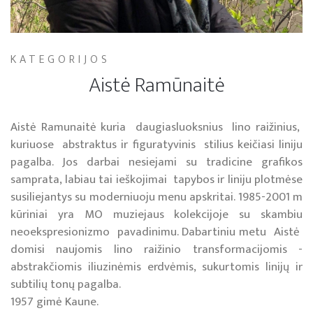
KATEGORIJOS
Aistė Ramūnaitė
Aistė Ramunaitė kuria daugiasluoksnius lino raižinius,
kuriuose abstraktus ir figuratyvinis stilius keičiasi liniju
pagalba. Jos darbai nesiejami su tradicine grafikos
samprata, labiau tai ieškojimai tapybos ir liniju plotmėse
susiliejantys su moderniuoju menu apskritai. 1985-2001 m
kūriniai yra MO muziejaus kolekcijoje su skambiu
neoekspresionizmo pavadinimu. Dabartiniu metu Aistė
domisi naujomis lino raižinio transformacijomis -
abstrakčiomis iliuzinėmis erdvėmis, sukurtomis linijų ir
subtilių tonų pagalba.
1957 gimė Kaune.