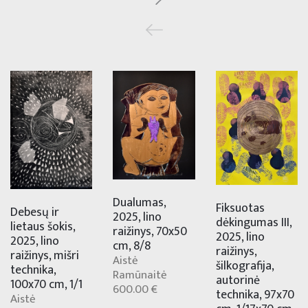
Dualumas,
Fiksuotas
Debesų ir
2025, lino
dėkingumas III,
lietaus šokis,
raižinys, 70x50
2025, lino
2025, lino
cm, 8/8
raižinys,
raižinys, mišri
Aistė
šilkografija,
technika,
Ramūnaitė
autorinė
100x70 cm, 1/1
600.00 €
technika, 97x70
Aistė