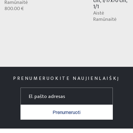
cm, 1/17x70 cm,
Ramūnaitė
1/1
800.00 €
Aistė
Ramūnaitė
PRENUMERUOKITE NAUJIENLAIŠKĮ
Prenumeruoti