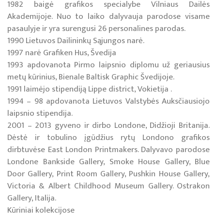
1982 baigė grafikos specialybe Vilniaus Dailės
Akademijoje. Nuo to laiko dalyvauja parodose visame
pasaulyje ir yra surengusi 26 personalines parodas.
1990 Lietuvos Dailininkų Sąjungos narė.
1997 narė Grafiken Hus, Švedija
1993 apdovanota Pirmo laipsnio diplomu už geriausius
metų kūrinius, Bienale Baltisk Graphic Švedijoje.
1991 laimėjo stipendiją Lippe district, Vokietija .
1994 – 98 apdovanota Lietuvos Valstybės Auksčiausiojo
laipsnio stipendija.
2001 – 2013 gyveno ir dirbo Londone, Didžioji Britanija.
Dėstė ir tobulino įgūdžius rytų Londono grafikos
dirbtuvėse East London Printmakers. Dalyvavo parodose
Londone Bankside Gallery, Smoke House Gallery, Blue
Door Gallery, Print Room Gallery, Pushkin House Gallery,
Victoria & Albert Childhood Museum Gallery. Ostrakon
Gallery, Italija.
Kūriniai kolekcijose