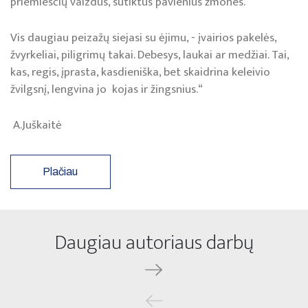
priemiesčių vaizdus, sutiktus pavienius žmones.
Vis daugiau peizažų siejasi su ėjimu, - įvairios pakelės,
žvyrkeliai, piligrimų takai. Debesys, laukai ar medžiai. Tai,
kas, regis, įprasta, kasdieniška, bet skaidrina keleivio
žvilgsnį, lengvina jo kojas ir žingsnius.“
A.Juškaitė
Plačiau
Daugiau autoriaus darbų