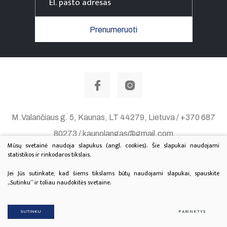
Prenumeruoti
M.Valančiaus g. 5, Kaunas, LT 44279, Lietuva / +370 687
80273 / kaunolangas@gmail.com
Mūsų svetainė naudoja slapukus (angl. cookies). Šie slapukai naudojami
Duomenų apsauga
statistikos ir rinkodaros tikslais.
© 2020 Visos teisės saugomos. Sprendimas:
TEXUS
Jei Jūs sutinkate, kad šiems tikslams būtų naudojami slapukai, spauskite
„Sutinku“ ir toliau naudokitės svetaine.
Projektą finansuoja Lietuvos Kultūros Taryba.
SUTINKU
PARINKTYS