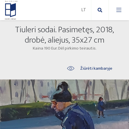
Tiuleri sodai. Pasimetęs, 2018,
Nauji paveikslai
drobė, aliejus, 35x27 cm
Kaina 190 Eur. Dėl pirkimo teirautis.
Naujos skulptūros
Abstraktūs paveikslai
Lauko skulptūros
Modernūs paveikslai
Žiūrėti kambaryje
Liaudies skulptūros
Paveikslai ant drobės
Paveikslai ant popieriaus
Parodos 2025