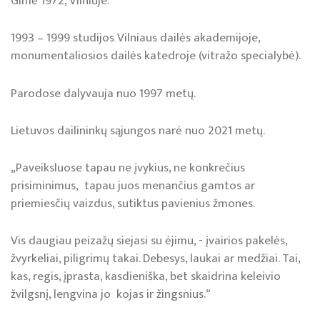
Gimė 1972, Vilniuje.
1993 – 1999 studijos Vilniaus dailės akademijoje,
monumentaliosios dailės katedroje (vitražo specialybė).
Parodose dalyvauja nuo 1997 metų.
Lietuvos dailininkų sąjungos narė nuo 2021 metų.
„Paveiksluose tapau ne įvykius, ne konkrečius
prisiminimus, tapau juos menančius gamtos ar
priemiesčių vaizdus, sutiktus pavienius žmones.
Vis daugiau peizažų siejasi su ėjimu, - įvairios pakelės,
žvyrkeliai, piligrimų takai. Debesys, laukai ar medžiai. Tai,
kas, regis, įprasta, kasdieniška, bet skaidrina keleivio
žvilgsnį, lengvina jo kojas ir žingsnius.“