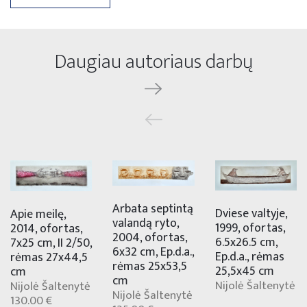
Daugiau autoriaus darbų
Arbata septintą
Dviese valtyje,
Apie meilę,
valandą ryto,
1999, ofortas,
2014, ofortas,
2004, ofortas,
6.5x26.5 cm,
7x25 cm, II 2/50,
6x32 cm, Ep.d.a.,
Ep.d.a., rėmas
rėmas 27x44,5
rėmas 25x53,5
25,5x45 cm
cm
cm
Nijolė Šaltenytė
Nijolė Šaltenytė
Nijolė Šaltenytė
130.00 €