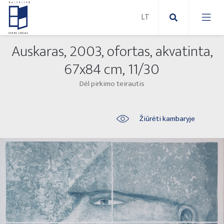
Auskaras, 2003, ofortas, akvatinta,
Nauji paveikslai
67x84 cm, 11/30
Dėl pirkimo teirautis
Naujos skulptūros
Abstraktūs paveikslai
Lauko skulptūros
Modernūs paveikslai
Žiūrėti kambaryje
Liaudies skulptūros
Paveikslai ant drobės
Paveikslai ant popieriaus
Parodos 2025