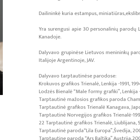
Dailininkė kuria estampus, miniatiūras,ekslibr
Yra surengusi apie 30 personalinių parodų Lie
Kanadoje.
Dalyvavo grupinėse Lietuvos menininkų parodo
Italijoje Argentinoje, JAV.
Dalyvavo tarptautinėse parodose:
Krokuvos grafikos Trienalė, Lenkija -1991, 1994
Lodzės Bienalė “Male formy grafiki”, Lenkija -
Tarptautinė mažosios grafikos paroda Chamal
Tarptautinė grafikos Trienalė Kanagava, Japo
Tarptautinė Norvegijos grafikos Trienalė-199
22 Tarptautinė grafikos Trienalė, Liublijana, 
Tarptautinė paroda“Lila Europa”,Švedija, 2
Tarptautine paroda “Ars Baltika” Austrija,20