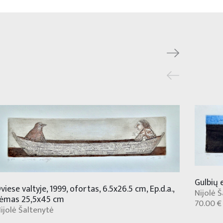
Gulbių 
viese valtyje, 1999, ofortas, 6.5x26.5 cm, Ep.d.a.,
Nijolė 
ėmas 25,5x45 cm
70.00 €
ijolė Šaltenytė