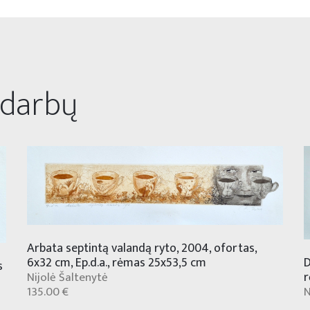
 darbų
Arbata septintą valandą ryto, 2004, ofortas,
D
6x32 cm, Ep.d.a., rėmas 25x53,5 cm
s
r
Nijolė Šaltenytė
N
135.00 €