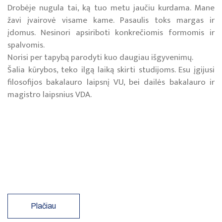
Drobėje nugula tai, ką tuo metu jaučiu kurdama. Mane
žavi įvairovė visame kame. Pasaulis toks margas ir
įdomus. Nesinori apsiriboti konkrečiomis formomis ir
spalvomis.
Norisi per tapybą parodyti kuo daugiau išgyvenimų.
Šalia kūrybos, teko ilgą laiką skirti studijoms. Esu įgijusi
filosofijos bakalauro laipsnį VU, bei dailės bakalauro ir
magistro laipsnius VDA.
Plačiau