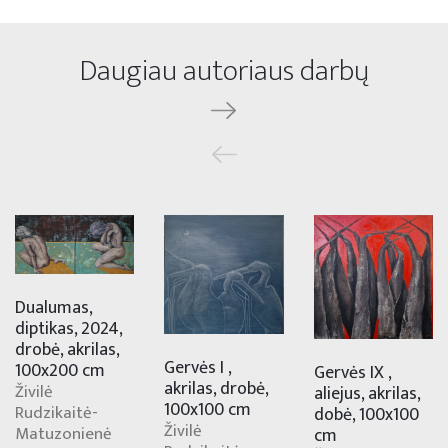
Daugiau autoriaus darbų
Dualumas,
diptikas, 2024,
drobė, akrilas,
Gervės I ,
100x200 cm
Gervės IX ,
akrilas, drobė,
Živilė
aliejus, akrilas,
100x100 cm
Rudzikaitė-
dobė, 100x100
Živilė
Matuzonienė
cm