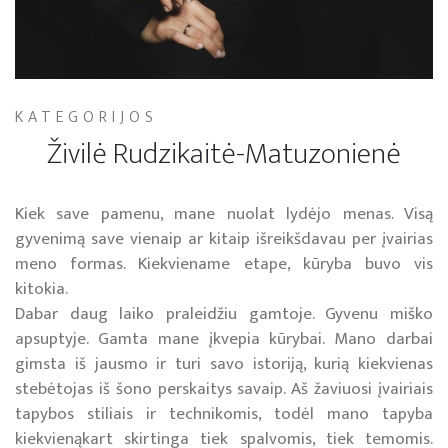
KATEGORIJOS
Živilė Rudzikaitė-Matuzonienė
Kiek save pamenu, mane nuolat lydėjo menas. Visą
gyvenimą save vienaip ar kitaip išreikšdavau per įvairias
meno formas. Kiekviename etape, kūryba buvo vis
kitokia.
Dabar daug laiko praleidžiu gamtoje. Gyvenu miško
apsuptyje. Gamta mane įkvepia kūrybai. Mano darbai
gimsta iš jausmo ir turi savo istoriją, kurią kiekvienas
stebėtojas iš šono perskaitys savaip. Aš žaviuosi įvairiais
tapybos stiliais ir technikomis, todėl mano tapyba
kiekvienąkart skirtinga tiek spalvomis, tiek temomis.