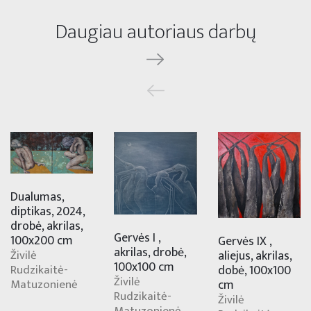
Daugiau autoriaus darbų
Dualumas,
diptikas, 2024,
drobė, akrilas,
Gervės I ,
100x200 cm
Gervės IX ,
akrilas, drobė,
Živilė
aliejus, akrilas,
100x100 cm
Rudzikaitė-
dobė, 100x100
Živilė
Matuzonienė
cm
Rudzikaitė-
Živilė
Matuzonienė