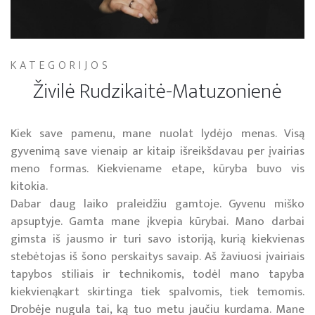
KATEGORIJOS
Živilė Rudzikaitė-Matuzonienė
Kiek save pamenu, mane nuolat lydėjo menas. Visą
gyvenimą save vienaip ar kitaip išreikšdavau per įvairias
meno formas. Kiekviename etape, kūryba buvo vis
kitokia.
Dabar daug laiko praleidžiu gamtoje. Gyvenu miško
apsuptyje. Gamta mane įkvepia kūrybai. Mano darbai
gimsta iš jausmo ir turi savo istoriją, kurią kiekvienas
stebėtojas iš šono perskaitys savaip. Aš žaviuosi įvairiais
tapybos stiliais ir technikomis, todėl mano tapyba
kiekvienąkart skirtinga tiek spalvomis, tiek temomis.
Drobėje nugula tai, ką tuo metu jaučiu kurdama. Mane