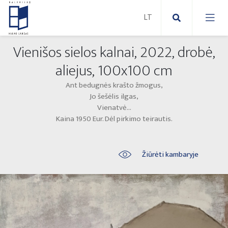
Vienišos sielos kalnai, 2022, drobė,
Nauji paveikslai
aliejus, 100x100 cm
Ant bedugnės krašto žmogus,
Naujos skulptūros
Abstraktūs paveikslai
Jo šešėlis ilgas,
Vienatvė...
Lauko skulptūros
Modernūs paveikslai
Kaina 1950 Eur. Dėl pirkimo teirautis.
Liaudies skulptūros
Paveikslai ant drobės
Žiūrėti kambaryje
Paveikslai ant popieriaus
Parodos 2025