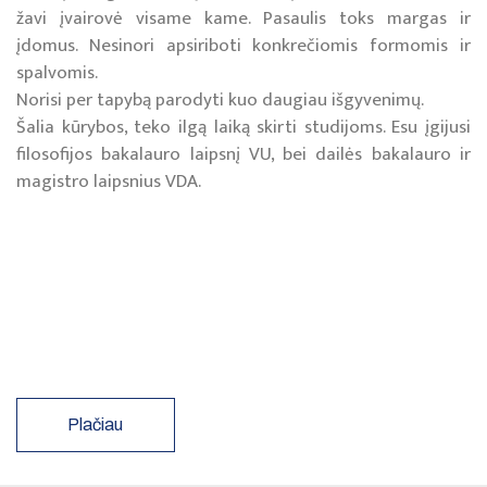
žavi įvairovė visame kame. Pasaulis toks margas ir
įdomus. Nesinori apsiriboti konkrečiomis formomis ir
spalvomis.
Norisi per tapybą parodyti kuo daugiau išgyvenimų.
Šalia kūrybos, teko ilgą laiką skirti studijoms. Esu įgijusi
filosofijos bakalauro laipsnį VU, bei dailės bakalauro ir
magistro laipsnius VDA.
Plačiau