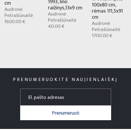
1993, lino
cm
100x80 cm,
raižinys,13x9 cm
Audronė
rėmas 111,5x91
Audronė
Petrašiūnaitė
cm
Petrašiūnaitė
1600.00 €
Audronė
40.00 €
Petrašiūnaitė
1700.00 €
PRENUMERUOKITE NAUJIENLAIŠKĮ
Prenumeruoti