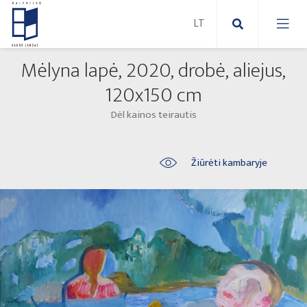
Mėlyna lapė, 2020, drobė, aliejus,
Nauji paveikslai
120x150 cm
Dėl kainos teirautis
Naujos skulptūros
Abstraktūs paveikslai
Lauko skulptūros
Modernūs paveikslai
Žiūrėti kambaryje
Liaudies skulptūros
Paveikslai ant drobės
Paveikslai ant popieriaus
Parodos 2025