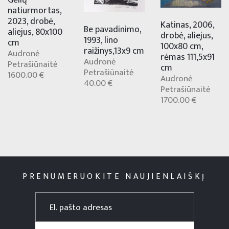
natiurmortas,
2023, drobė,
Katinas, 2006,
Be pavadinimo,
aliejus, 80x100
drobė, aliejus,
1993, lino
cm
100x80 cm,
raižinys,13x9 cm
Audronė
rėmas 111,5x91
Audronė
Petrašiūnaitė
cm
Petrašiūnaitė
1600.00 €
Audronė
40.00 €
Petrašiūnaitė
1700.00 €
PRENUMERUOKITE NAUJIENLAIŠKĮ