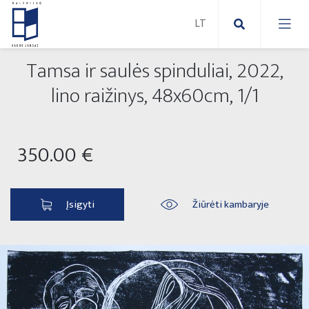
Tamsa ir saulės spinduliai, 2022,
Nauji paveikslai
lino raižinys, 48x60cm, 1/1
Naujos skulptūros
Abstraktūs paveikslai
350.00 €
Lauko skulptūros
Modernūs paveikslai
Liaudies skulptūros
Paveikslai ant drobės
Įsigyti
Žiūrėti kambaryje
Paveikslai ant popieriaus
Parodos 2025