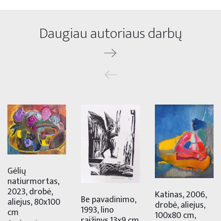
Daugiau autoriaus darbų
Gėlių
natiurmortas,
2023, drobė,
Katinas, 2006,
Be pavadinimo,
aliejus, 80x100
drobė, aliejus,
1993, lino
cm
100x80 cm,
raižinys,13x9 cm