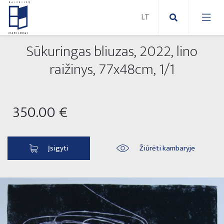
Sūkuringas bliuzas, 2022, lino
Nauji paveikslai
raižinys, 77x48cm, 1/1
Naujos skulptūros
Abstraktūs paveikslai
350.00 €
Lauko skulptūros
Modernūs paveikslai
Liaudies skulptūros
Paveikslai ant drobės
Įsigyti
Žiūrėti kambaryje
Paveikslai ant popieriaus
Parodos 2025