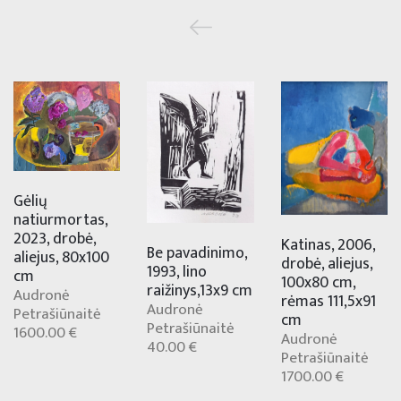
Gėlių
natiurmortas,
2023, drobė,
Katinas, 2006,
Be pavadinimo,
aliejus, 80x100
drobė, aliejus,
1993, lino
cm
100x80 cm,
raižinys,13x9 cm
Audronė
rėmas 111,5x91
Audronė
Petrašiūnaitė
cm
Petrašiūnaitė
1600.00 €
Audronė
40.00 €
Petrašiūnaitė
1700.00 €