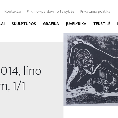
Kontaktai
Pirkimo - pardavimo taisyklės
Privatumo politika
LAI
SKULPTŪROS
GRAFIKA
JUVELYRIKA
TEKSTILĖ
014, lino
m, 1/1