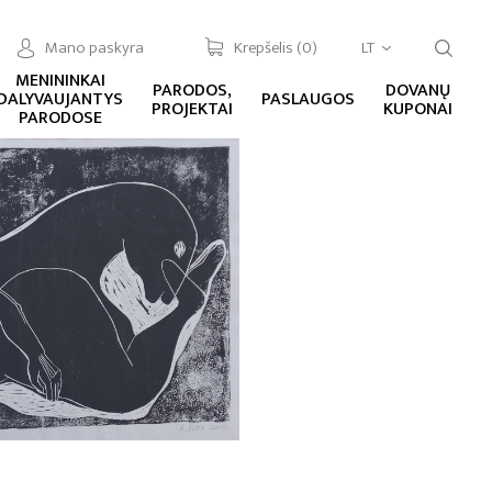
Mano paskyra
Krepšelis (
0
)
LT
MENININKAI
PARODOS,
DOVANŲ
DALYVAUJANTYS
PASLAUGOS
PROJEKTAI
KUPONAI
PARODOSE