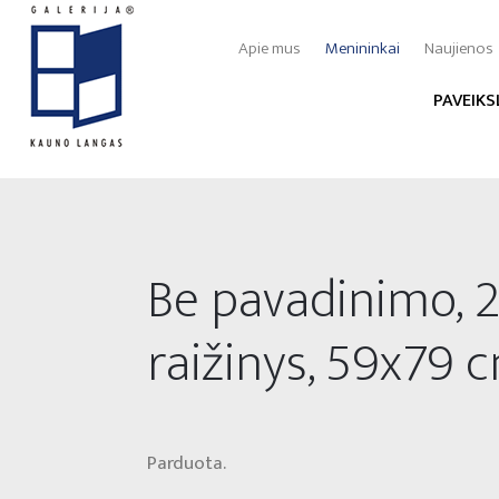
Apie mus
Menininkai
Naujienos
PAVEIKS
Be pavadinimo, 2
raižinys, 59x79 c
Parduota.