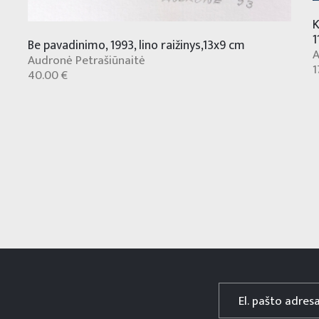
K
1
Be pavadinimo, 1993, lino raižinys,13x9 cm
A
Audronė Petrašiūnaitė
1
40.00 €