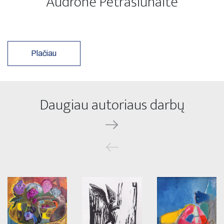
Audronė Petrašiūnaitė
Plačiau
Daugiau autoriaus darbų