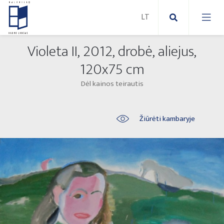
Violeta II, 2012, drobė, aliejus,
Nauji paveikslai
120x75 cm
Dėl kainos teirautis
Naujos skulptūros
Abstraktūs paveikslai
Lauko skulptūros
Modernūs paveikslai
Žiūrėti kambaryje
Liaudies skulptūros
Paveikslai ant drobės
Paveikslai ant popieriaus
Parodos 2025