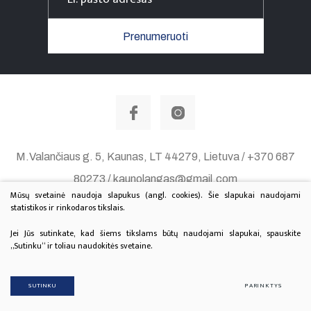
Prenumeruoti
M.Valančiaus g. 5, Kaunas, LT 44279, Lietuva / +370 687
80273 / kaunolangas@gmail.com
Mūsų svetainė naudoja slapukus (angl. cookies). Šie slapukai naudojami
Duomenų apsauga
statistikos ir rinkodaros tikslais.
© 2020 Visos teisės saugomos. Sprendimas:
TEXUS
Jei Jūs sutinkate, kad šiems tikslams būtų naudojami slapukai, spauskite
„Sutinku“ ir toliau naudokitės svetaine.
Projektą finansuoja Lietuvos Kultūros Taryba.
SUTINKU
PARINKTYS