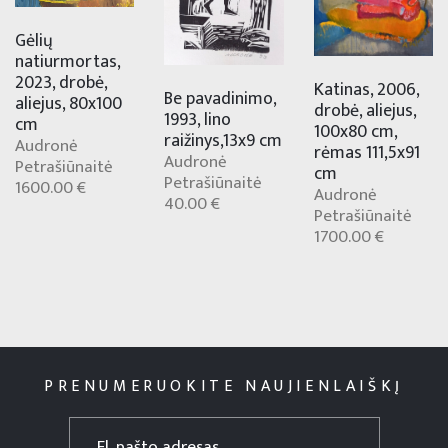
Gėlių
natiurmortas,
2023, drobė,
Katinas, 2006,
Be pavadinimo,
aliejus, 80x100
drobė, aliejus,
1993, lino
cm
100x80 cm,
raižinys,13x9 cm
Audronė
rėmas 111,5x91
Audronė
Petrašiūnaitė
cm
Petrašiūnaitė
1600.00 €
Audronė
40.00 €
Petrašiūnaitė
1700.00 €
PRENUMERUOKITE NAUJIENLAIŠKĮ