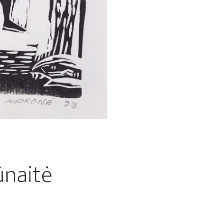
ūnaitė