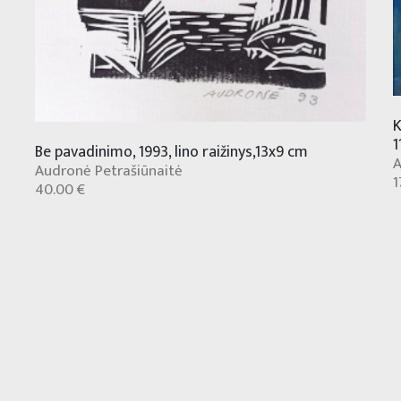
K
1
Be pavadinimo, 1993, lino raižinys,13x9 cm
A
Audronė Petrašiūnaitė
1
40.00 €