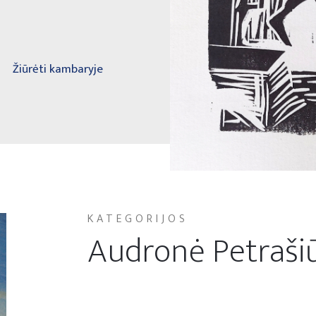
Žiūrėti kambaryje
KATEGORIJOS
Audronė Petraši