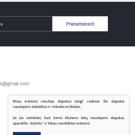
Prenumeruoti
gas@gmail.com
Mūsų svetainė naudoja slapukus (angl. cookies). Šie slapukai
naudojami statistikos ir rinkodaros tikslais.
Jei Jūs sutinkate, kad šiems tikslams būtų naudojami slapukai,
spauskite „Sutinku“ ir toliau naudokitės svetaine.