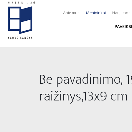
Apie mus
Menininkai
Naujienos
PAVEIKS
Be pavadinimo, 1
raižinys,13x9 cm