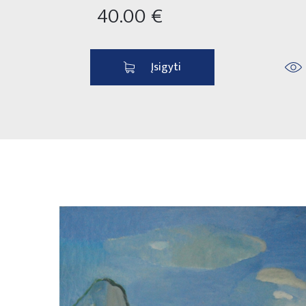
40.00 €
Įsigyti